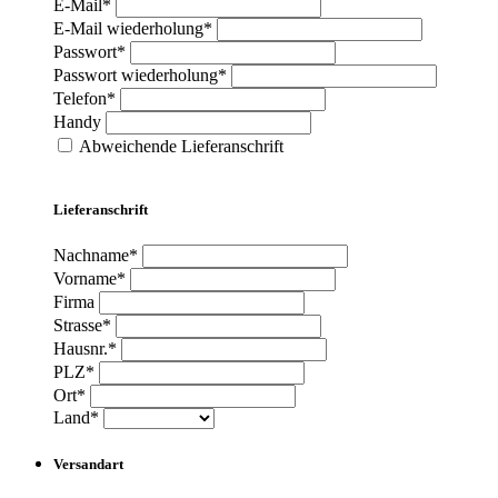
E-Mail*
E-Mail wiederholung*
Passwort*
Passwort wiederholung*
Telefon*
Handy
Abweichende Lieferanschrift
Lieferanschrift
Nachname*
Vorname*
Firma
Strasse*
Hausnr.*
PLZ*
Ort*
Land*
Versandart