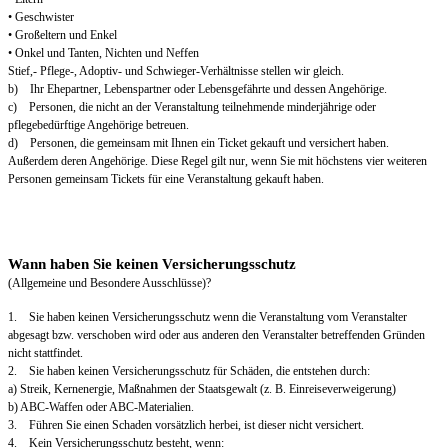
• Geschwister
• Großeltern und Enkel
• Onkel und Tanten, Nichten und Neffen
Stief,- Pflege-, Adoptiv- und Schwieger-Verhältnisse stellen wir gleich.
b) Ihr Ehepartner, Lebenspartner oder Lebensgefährte und dessen Angehörige.
c) Personen, die nicht an der Veranstaltung teilnehmende minderjährige oder
pflegebedürftige Angehörige betreuen.
d) Personen, die gemeinsam mit Ihnen ein Ticket gekauft und versichert haben.
Außerdem deren Angehörige. Diese Regel gilt nur, wenn Sie mit höchstens vier weiteren
Personen gemeinsam Tickets für eine Veranstaltung gekauft haben.
Wann haben Sie keinen Versicherungsschutz
(Allgemeine und Besondere Ausschlüsse)?
1. Sie haben keinen Versicherungsschutz wenn die Veranstaltung vom Veranstalter
abgesagt bzw. verschoben wird oder aus anderen den Veranstalter betreffenden Gründen
nicht stattfindet.
2. Sie haben keinen Versicherungsschutz für Schäden, die entstehen durch:
a) Streik, Kernenergie, Maßnahmen der Staatsgewalt (z. B. Einreiseverweigerung)
b) ABC-Waffen oder ABC-Materialien.
3. Führen Sie einen Schaden vorsätzlich herbei, ist dieser nicht versichert.
4. Kein Versicherungsschutz besteht, wenn: