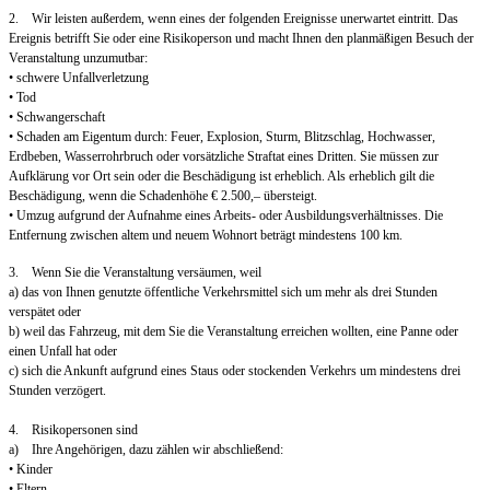
2. Wir leisten außerdem, wenn eines der folgenden Ereignisse unerwartet eintritt. Das
Ereignis betrifft Sie oder eine Risikoperson und macht Ihnen den planmäßigen Besuch der
Veranstaltung unzumutbar:
• schwere Unfallverletzung
• Tod
• Schwangerschaft
• Schaden am Eigentum durch: Feuer, Explosion, Sturm, Blitzschlag, Hochwasser,
Erdbeben, Wasserrohrbruch oder vorsätzliche Straftat eines Dritten. Sie müssen zur
Aufklärung vor Ort sein oder die Beschädigung ist erheblich. Als erheblich gilt die
Beschädigung, wenn die Schadenhöhe € 2.500,– übersteigt.
• Umzug aufgrund der Aufnahme eines Arbeits- oder Ausbildungsverhältnisses. Die
Entfernung zwischen altem und neuem Wohnort beträgt mindestens 100 km.
3. Wenn Sie die Veranstaltung versäumen, weil
a) das von Ihnen genutzte öffentliche Verkehrsmittel sich um mehr als drei Stunden
verspätet oder
b) weil das Fahrzeug, mit dem Sie die Veranstaltung erreichen wollten, eine Panne oder
einen Unfall hat oder
c) sich die Ankunft aufgrund eines Staus oder stockenden Verkehrs um mindestens drei
Stunden verzögert.
4. Risikopersonen sind
a) Ihre Angehörigen, dazu zählen wir abschließend:
• Kinder
• Eltern