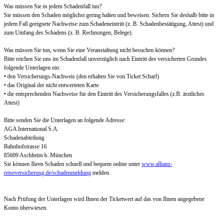
Was müssen Sie in jedem Schadenfall tun?
Sie müssen den Schaden möglichst gering halten und beweisen. Sichern Sie deshalb bitte in
jedem Fall geeignete Nachweise zum Schadeneintritt (z. B. Schadenbestätigung, Attest) und
zum Umfang des Schadens (z. B. Rechnungen, Belege).
Was müssen Sie tun, wenn Sie eine Veranstaltung nicht besuchen können?
Bitte reichen Sie uns im Schadenfall unverzüglich nach Eintritt des versicherten Grundes
folgende Unterlagen ein:
• den Versicherungs-Nachweis (den erhalten Sie von Ticket Scharf)
• das Original der nicht entwerteten Karte
• die entsprechenden Nachweise für den Eintritt des Versicherungsfalles (z.B. ärztliches
Attest)
Bitte senden Sie die Unterlagen an folgende Adresse:
AGA International S.A.
Schadenabteilung
Bahnhofstrasse 16
85609 Aschheim b. München
Sie können Ihren Schaden schnell und bequem online unter
www.allianz-
reiseversicherung.de/schadenmeldung
melden.
Nach Prüfung der Unterlagen wird Ihnen der Ticketwert auf das von Ihnen angegebene
Konto überwiesen.