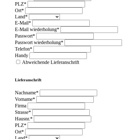
PLZ*
Ort*
Land*
E-Mail*
E-Mail wiederholung*
Passwort*
Passwort wiederholung*
Telefon*
Handy
Abweichende Lieferanschrift
Lieferanschrift
Nachname*
Vorname*
Firma
Strasse*
Hausnr.*
PLZ*
Ort*
Land*