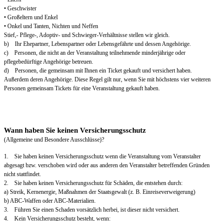
• Geschwister
• Großeltern und Enkel
• Onkel und Tanten, Nichten und Neffen
Stief,- Pflege-, Adoptiv- und Schwieger-Verhältnisse stellen wir gleich.
b) Ihr Ehepartner, Lebenspartner oder Lebensgefährte und dessen Angehörige.
c) Personen, die nicht an der Veranstaltung teilnehmende minderjährige oder
pflegebedürftige Angehörige betreuen.
d) Personen, die gemeinsam mit Ihnen ein Ticket gekauft und versichert haben.
Außerdem deren Angehörige. Diese Regel gilt nur, wenn Sie mit höchstens vier weiteren
Personen gemeinsam Tickets für eine Veranstaltung gekauft haben.
Wann haben Sie keinen Versicherungsschutz
(Allgemeine und Besondere Ausschlüsse)?
1. Sie haben keinen Versicherungsschutz wenn die Veranstaltung vom Veranstalter
abgesagt bzw. verschoben wird oder aus anderen den Veranstalter betreffenden Gründen
nicht stattfindet.
2. Sie haben keinen Versicherungsschutz für Schäden, die entstehen durch:
a) Streik, Kernenergie, Maßnahmen der Staatsgewalt (z. B. Einreiseverweigerung)
b) ABC-Waffen oder ABC-Materialien.
3. Führen Sie einen Schaden vorsätzlich herbei, ist dieser nicht versichert.
4. Kein Versicherungsschutz besteht, wenn: