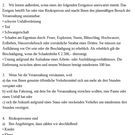
2. Wir leisten außerdem, wenn eines der folgenden Ereignisse unerwartet eintritt. Das
Ereignis betrifft Sie oder eine Risikoperson und macht Ihnen den planmäßigen Besuch der
Veranstaltung unzumutbar:
• schwere Unfallverletzung
• Tod
• Schwangerschaft
• Schaden am Eigentum durch: Feuer, Explosion, Sturm, Blitzschlag, Hochwasser,
Erdbeben, Wasserrohrbruch oder vorsätzliche Straftat eines Dritten. Sie müssen zur
Aufklärung vor Ort sein oder die Beschädigung ist erheblich. Als erheblich gilt die
Beschädigung, wenn die Schadenhöhe € 2.500,– übersteigt.
• Umzug aufgrund der Aufnahme eines Arbeits- oder Ausbildungsverhältnisses. Die
Entfernung zwischen altem und neuem Wohnort beträgt mindestens 100 km.
3. Wenn Sie die Veranstaltung versäumen, weil
a) das von Ihnen genutzte öffentliche Verkehrsmittel sich um mehr als drei Stunden
verspätet oder
b) weil das Fahrzeug, mit dem Sie die Veranstaltung erreichen wollten, eine Panne oder
einen Unfall hat oder
c) sich die Ankunft aufgrund eines Staus oder stockenden Verkehrs um mindestens drei
Stunden verzögert.
4. Risikopersonen sind
a) Ihre Angehörigen, dazu zählen wir abschließend:
• Kinder
• Eltern