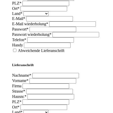
PLZ*
Ort*
Land*
E-Mail*
E-Mail wiederholung*
Passwort*
Passwort wiederholung*
Telefon*
Handy
Abweichende Lieferanschrift
Lieferanschrift
Nachname*
Vorname*
Firma
Strasse*
Hausnr.*
PLZ*
Ort*
Land*