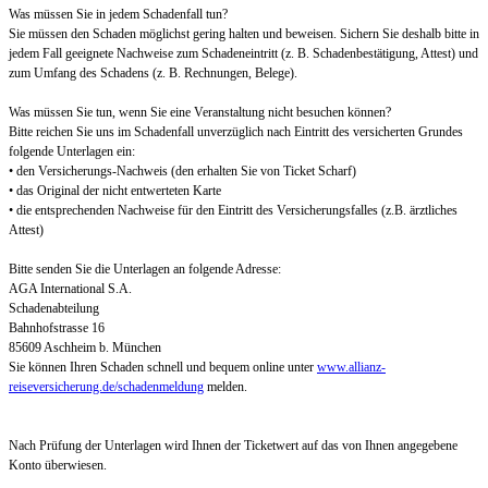
Was müssen Sie in jedem Schadenfall tun?
Sie müssen den Schaden möglichst gering halten und beweisen. Sichern Sie deshalb bitte in
jedem Fall geeignete Nachweise zum Schadeneintritt (z. B. Schadenbestätigung, Attest) und
zum Umfang des Schadens (z. B. Rechnungen, Belege).
Was müssen Sie tun, wenn Sie eine Veranstaltung nicht besuchen können?
Bitte reichen Sie uns im Schadenfall unverzüglich nach Eintritt des versicherten Grundes
folgende Unterlagen ein:
• den Versicherungs-Nachweis (den erhalten Sie von Ticket Scharf)
• das Original der nicht entwerteten Karte
• die entsprechenden Nachweise für den Eintritt des Versicherungsfalles (z.B. ärztliches
Attest)
Bitte senden Sie die Unterlagen an folgende Adresse:
AGA International S.A.
Schadenabteilung
Bahnhofstrasse 16
85609 Aschheim b. München
Sie können Ihren Schaden schnell und bequem online unter
www.allianz-
reiseversicherung.de/schadenmeldung
melden.
Nach Prüfung der Unterlagen wird Ihnen der Ticketwert auf das von Ihnen angegebene
Konto überwiesen.