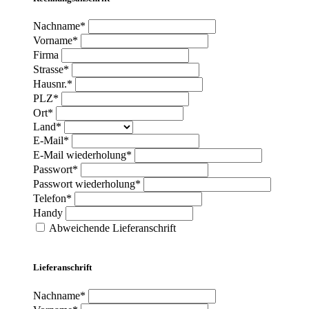
Nachname*
Vorname*
Firma
Strasse*
Hausnr.*
PLZ*
Ort*
Land*
E-Mail*
E-Mail wiederholung*
Passwort*
Passwort wiederholung*
Telefon*
Handy
Abweichende Lieferanschrift
Lieferanschrift
Nachname*