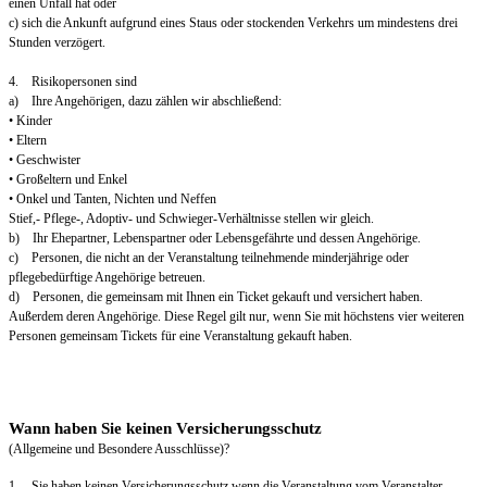
einen Unfall hat oder
c) sich die Ankunft aufgrund eines Staus oder stockenden Verkehrs um mindestens drei
Stunden verzögert.
4. Risikopersonen sind
a) Ihre Angehörigen, dazu zählen wir abschließend:
• Kinder
• Eltern
• Geschwister
• Großeltern und Enkel
• Onkel und Tanten, Nichten und Neffen
Stief,- Pflege-, Adoptiv- und Schwieger-Verhältnisse stellen wir gleich.
b) Ihr Ehepartner, Lebenspartner oder Lebensgefährte und dessen Angehörige.
c) Personen, die nicht an der Veranstaltung teilnehmende minderjährige oder
pflegebedürftige Angehörige betreuen.
d) Personen, die gemeinsam mit Ihnen ein Ticket gekauft und versichert haben.
Außerdem deren Angehörige. Diese Regel gilt nur, wenn Sie mit höchstens vier weiteren
Personen gemeinsam Tickets für eine Veranstaltung gekauft haben.
Wann haben Sie keinen Versicherungsschutz
(Allgemeine und Besondere Ausschlüsse)?
1. Sie haben keinen Versicherungsschutz wenn die Veranstaltung vom Veranstalter