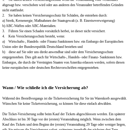
abgesagt bzw. verschoben wird oder aus anderen den Veranstalter betreffenden Gründen
nicht stattfindet.
2. Sie haben keinen Versicherungsschutz für Schäden, die entstehen durch:
a) Streik, Kernenergie, Maßnahmen der Staatsgewalt (z. B. Einreiseverweigerung)
b) ABC-Waffen oder ABC-Materialien.
3. Führen Sie einen Schaden vorsätzlich herbei, ist dieser nicht versichert.
4. Kein Versicherungsschutz besteht, wenn:
a) Wirtschafts-, Handels- oder Finanz-Sanktionen bzw. ein Embargo der Europäischen
Union oder der Bundesrepublik Deutschland bestehen und
b) diese auf Sie oder uns direkt anwendbar sind oder dem Versicherungsschutz
entgegenstehen. Dies gilt auch für Wirtschafts-, Handels- oder Finanz- Sanktionen bzw.
Embargos, die durch die Vereinigten Staaten von Amerika erlassen werden, sofern diesen
keine europäischen oder deutschen Rechtsvorschriften entgegenstehen.
Wann / Wie schließe ich die Versicherung ab?
Während des Bestellvorgangs ist die Ticketversicherung für Sie im Warenkorb ausgewählt.
Wünschen Sie keine Ticketversicherung, so können Sie diese einfach abwählen.
Die Ticket-Versicherung sollte beim Kauf der Tickets abgeschlossen werden. Ein späterer
Abschluss ist bis 30 Tage vor der (ersten) Veranstaltung möglich. Wenn zwischen dem
Kauf des Tickets und dem Beginn der (ersten) Veranstaltung 29 Tage oder weniger liegen,
gilt: Sie müssen die Versicherung sofort, spätestens innerhalb der nächsten drei Tage,