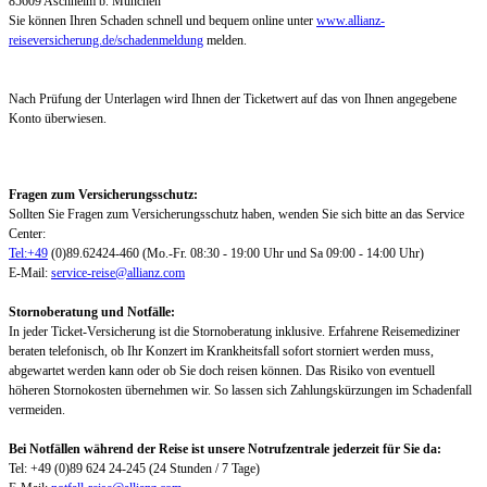
85609 Aschheim b. München
Sie können Ihren Schaden schnell und bequem online unter
www.allianz-
reiseversicherung.de/schadenmeldung
melden.
Nach Prüfung der Unterlagen wird Ihnen der Ticketwert auf das von Ihnen angegebene
Konto überwiesen.
Fragen zum Versicherungsschutz:
Sollten Sie Fragen zum Versicherungsschutz haben, wenden Sie sich bitte an das Service
Center:
Tel:+49
(0)89.62424-460 (Mo.-Fr. 08:30 - 19:00 Uhr und Sa 09:00 - 14:00 Uhr)
E-Mail:
service-reise@allianz.com
Stornoberatung und Notfälle:
In jeder Ticket-Versicherung ist die Stornoberatung inklusive. Erfahrene Reisemediziner
beraten telefonisch, ob Ihr Konzert im Krankheitsfall sofort storniert werden muss,
abgewartet werden kann oder ob Sie doch reisen können. Das Risiko von eventuell
höheren Stornokosten übernehmen wir. So lassen sich Zahlungskürzungen im Schadenfall
vermeiden.
Bei Notfällen während der Reise ist unsere Notrufzentrale jederzeit für Sie da:
Tel: +49 (0)89 624 24-245 (24 Stunden / 7 Tage)