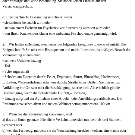
oder Vorsorge sind keine Behandlung. Sie haben keinen Einfluss auf den
Versicherungsschutz.
d) Eine psychische Erkrankung ist schwer, wenn
• sie stationär behandelt wird oder
• sie von einem Facharzt für Psychiatrie vor Stornierung attestiert wird oder
• von Ihrem Krankenversicherer eine ambulante Psychotherapie genehmigt wird.
2. Wir leisten außerdem, wenn eines der folgenden Ereignisse unerwartet eintritt. Das
Ereignis betrifft Sie oder eine Risikoperson und macht Ihnen den planmäßigen Besuch der
Veranstaltung unzumutbar:
• schwere Unfallverletzung
• Tod
• Schwangerschaft
• Schaden am Eigentum durch: Feuer, Explosion, Sturm, Blitzschlag, Hochwasser,
Erdbeben, Wasserrohrbruch oder vorsätzliche Straftat eines Dritten. Sie müssen zur
Aufklärung vor Ort sein oder die Beschädigung ist erheblich. Als erheblich gilt die
Beschädigung, wenn die Schadenhöhe € 2.500,– übersteigt.
• Umzug aufgrund der Aufnahme eines Arbeits- oder Ausbildungsverhältnisses. Die
Entfernung zwischen altem und neuem Wohnort beträgt mindestens 100 km.
3. Wenn Sie die Veranstaltung versäumen, weil
a) das von Ihnen genutzte öffentliche Verkehrsmittel sich um mehr als drei Stunden
verspätet oder
b) weil das Fahrzeug, mit dem Sie die Veranstaltung erreichen wollten, eine Panne oder