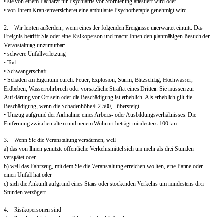
• sie von einem Facharzt für Psychiatrie vor Stornierung attestiert wird oder
• von Ihrem Krankenversicherer eine ambulante Psychotherapie genehmigt wird.
2. Wir leisten außerdem, wenn eines der folgenden Ereignisse unerwartet eintritt. Das
Ereignis betrifft Sie oder eine Risikoperson und macht Ihnen den planmäßigen Besuch der
Veranstaltung unzumutbar:
• schwere Unfallverletzung
• Tod
• Schwangerschaft
• Schaden am Eigentum durch: Feuer, Explosion, Sturm, Blitzschlag, Hochwasser,
Erdbeben, Wasserrohrbruch oder vorsätzliche Straftat eines Dritten. Sie müssen zur
Aufklärung vor Ort sein oder die Beschädigung ist erheblich. Als erheblich gilt die
Beschädigung, wenn die Schadenhöhe € 2.500,– übersteigt.
• Umzug aufgrund der Aufnahme eines Arbeits- oder Ausbildungsverhältnisses. Die
Entfernung zwischen altem und neuem Wohnort beträgt mindestens 100 km.
3. Wenn Sie die Veranstaltung versäumen, weil
a) das von Ihnen genutzte öffentliche Verkehrsmittel sich um mehr als drei Stunden
verspätet oder
b) weil das Fahrzeug, mit dem Sie die Veranstaltung erreichen wollten, eine Panne oder
einen Unfall hat oder
c) sich die Ankunft aufgrund eines Staus oder stockenden Verkehrs um mindestens drei
Stunden verzögert.
4. Risikopersonen sind