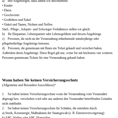
a) Ihre Angehörigen, dazu zählen wir abschließend:
• Kinder
• Eltern
• Geschwister
• Großeltern und Enkel
• Onkel und Tanten, Nichten und Neffen
Stief,- Pflege-, Adoptiv- und Schwieger-Verhältnisse stellen wir gleich.
b) Ihr Ehepartner, Lebenspartner oder Lebensgefährte und dessen Angehörige.
c) Personen, die nicht an der Veranstaltung teilnehmende minderjährige oder
pflegebedürftige Angehörige betreuen.
d) Personen, die gemeinsam mit Ihnen ein Ticket gekauft und versichert haben.
Außerdem deren Angehörige. Diese Regel gilt nur, wenn Sie mit höchstens vier weiteren
Personen gemeinsam Tickets für eine Veranstaltung gekauft haben.
Wann haben Sie keinen Versicherungsschutz
(Allgemeine und Besondere Ausschlüsse)?
1. Sie haben keinen Versicherungsschutz wenn die Veranstaltung vom Veranstalter
abgesagt bzw. verschoben wird oder aus anderen den Veranstalter betreffenden Gründen
nicht stattfindet.
2. Sie haben keinen Versicherungsschutz für Schäden, die entstehen durch:
a) Streik, Kernenergie, Maßnahmen der Staatsgewalt (z. B. Einreiseverweigerung)
b) ABC-Waffen oder ABC-Materialien.