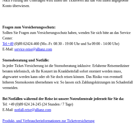
Nach Prüfung der Unterlagen wird Ihnen der Ticketwert auf das von Ihnen angegebene
Konto überwiesen.
Fragen zum Versicherungsschutz:
Sollten Sie Fragen zum Versicherungsschutz haben, wenden Sie sich bitte an das Service
Center:
Tel:+49
(0)89.62424-460 (Mo.-Fr. 08:30 - 19:00 Uhr und Sa 09:00 - 14:00 Uhr)
E-Mail:
service-reise@allianz.com
Stornoberatung und Notfälle:
In jeder Ticket-Versicherung ist die Stornoberatung inklusive. Erfahrene Reisemediziner
beraten telefonisch, ob Ihr Konzert im Krankheitsfall sofort storniert werden muss,
abgewartet werden kann oder ob Sie doch reisen können. Das Risiko von eventuell
höheren Stornokosten übernehmen wir. So lassen sich Zahlungskürzungen im Schadenfall
vermeiden.
Bei Notfällen während der Reise ist unsere Notrufzentrale jederzeit für Sie da:
Tel: +49 (0)89 624 24-245 (24 Stunden / 7 Tage)
E-Mail:
notfall-reise@allianz.com
Produkt- und Verbraucherinformationen zur Ticketversicherung