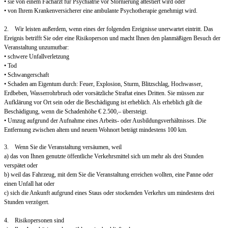
• sie von einem Facharzt für Psychiatrie vor Stornierung attestiert wird oder
• von Ihrem Krankenversicherer eine ambulante Psychotherapie genehmigt wird.
2. Wir leisten außerdem, wenn eines der folgenden Ereignisse unerwartet eintritt. Das
Ereignis betrifft Sie oder eine Risikoperson und macht Ihnen den planmäßigen Besuch der
Veranstaltung unzumutbar:
• schwere Unfallverletzung
• Tod
• Schwangerschaft
• Schaden am Eigentum durch: Feuer, Explosion, Sturm, Blitzschlag, Hochwasser,
Erdbeben, Wasserrohrbruch oder vorsätzliche Straftat eines Dritten. Sie müssen zur
Aufklärung vor Ort sein oder die Beschädigung ist erheblich. Als erheblich gilt die
Beschädigung, wenn die Schadenhöhe € 2.500,– übersteigt.
• Umzug aufgrund der Aufnahme eines Arbeits- oder Ausbildungsverhältnisses. Die
Entfernung zwischen altem und neuem Wohnort beträgt mindestens 100 km.
3. Wenn Sie die Veranstaltung versäumen, weil
a) das von Ihnen genutzte öffentliche Verkehrsmittel sich um mehr als drei Stunden
verspätet oder
b) weil das Fahrzeug, mit dem Sie die Veranstaltung erreichen wollten, eine Panne oder
einen Unfall hat oder
c) sich die Ankunft aufgrund eines Staus oder stockenden Verkehrs um mindestens drei
Stunden verzögert.
4. Risikopersonen sind