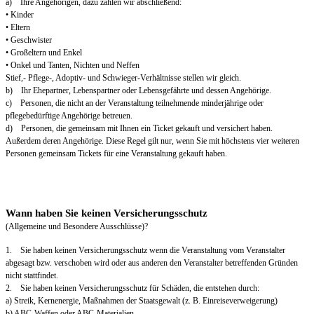
a) Ihre Angehörigen, dazu zählen wir abschließend:
• Kinder
• Eltern
• Geschwister
• Großeltern und Enkel
• Onkel und Tanten, Nichten und Neffen
Stief,- Pflege-, Adoptiv- und Schwieger-Verhältnisse stellen wir gleich.
b) Ihr Ehepartner, Lebenspartner oder Lebensgefährte und dessen Angehörige.
c) Personen, die nicht an der Veranstaltung teilnehmende minderjährige oder
pflegebedürftige Angehörige betreuen.
d) Personen, die gemeinsam mit Ihnen ein Ticket gekauft und versichert haben.
Außerdem deren Angehörige. Diese Regel gilt nur, wenn Sie mit höchstens vier weiteren
Personen gemeinsam Tickets für eine Veranstaltung gekauft haben.
Wann haben Sie keinen Versicherungsschutz
(Allgemeine und Besondere Ausschlüsse)?
1. Sie haben keinen Versicherungsschutz wenn die Veranstaltung vom Veranstalter
abgesagt bzw. verschoben wird oder aus anderen den Veranstalter betreffenden Gründen
nicht stattfindet.
2. Sie haben keinen Versicherungsschutz für Schäden, die entstehen durch:
a) Streik, Kernenergie, Maßnahmen der Staatsgewalt (z. B. Einreiseverweigerung)
b) ABC-Waffen oder ABC-Materialien.