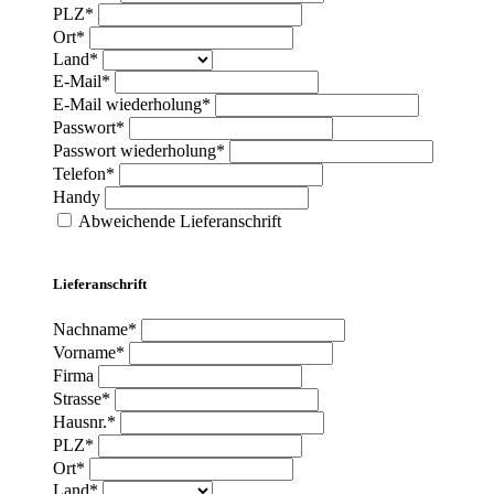
PLZ*
Ort*
Land*
E-Mail*
E-Mail wiederholung*
Passwort*
Passwort wiederholung*
Telefon*
Handy
Abweichende Lieferanschrift
Lieferanschrift
Nachname*
Vorname*
Firma
Strasse*
Hausnr.*
PLZ*
Ort*
Land*