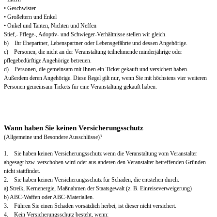
• Geschwister
• Großeltern und Enkel
• Onkel und Tanten, Nichten und Neffen
Stief,- Pflege-, Adoptiv- und Schwieger-Verhältnisse stellen wir gleich.
b) Ihr Ehepartner, Lebenspartner oder Lebensgefährte und dessen Angehörige.
c) Personen, die nicht an der Veranstaltung teilnehmende minderjährige oder
pflegebedürftige Angehörige betreuen.
d) Personen, die gemeinsam mit Ihnen ein Ticket gekauft und versichert haben.
Außerdem deren Angehörige. Diese Regel gilt nur, wenn Sie mit höchstens vier weiteren
Personen gemeinsam Tickets für eine Veranstaltung gekauft haben.
Wann haben Sie keinen Versicherungsschutz
(Allgemeine und Besondere Ausschlüsse)?
1. Sie haben keinen Versicherungsschutz wenn die Veranstaltung vom Veranstalter
abgesagt bzw. verschoben wird oder aus anderen den Veranstalter betreffenden Gründen
nicht stattfindet.
2. Sie haben keinen Versicherungsschutz für Schäden, die entstehen durch:
a) Streik, Kernenergie, Maßnahmen der Staatsgewalt (z. B. Einreiseverweigerung)
b) ABC-Waffen oder ABC-Materialien.
3. Führen Sie einen Schaden vorsätzlich herbei, ist dieser nicht versichert.
4. Kein Versicherungsschutz besteht, wenn: