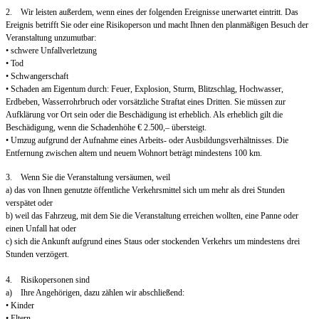
2. Wir leisten außerdem, wenn eines der folgenden Ereignisse unerwartet eintritt. Das
Ereignis betrifft Sie oder eine Risikoperson und macht Ihnen den planmäßigen Besuch der
Veranstaltung unzumutbar:
• schwere Unfallverletzung
• Tod
• Schwangerschaft
• Schaden am Eigentum durch: Feuer, Explosion, Sturm, Blitzschlag, Hochwasser,
Erdbeben, Wasserrohrbruch oder vorsätzliche Straftat eines Dritten. Sie müssen zur
Aufklärung vor Ort sein oder die Beschädigung ist erheblich. Als erheblich gilt die
Beschädigung, wenn die Schadenhöhe € 2.500,– übersteigt.
• Umzug aufgrund der Aufnahme eines Arbeits- oder Ausbildungsverhältnisses. Die
Entfernung zwischen altem und neuem Wohnort beträgt mindestens 100 km.
3. Wenn Sie die Veranstaltung versäumen, weil
a) das von Ihnen genutzte öffentliche Verkehrsmittel sich um mehr als drei Stunden
verspätet oder
b) weil das Fahrzeug, mit dem Sie die Veranstaltung erreichen wollten, eine Panne oder
einen Unfall hat oder
c) sich die Ankunft aufgrund eines Staus oder stockenden Verkehrs um mindestens drei
Stunden verzögert.
4. Risikopersonen sind
a) Ihre Angehörigen, dazu zählen wir abschließend:
• Kinder
• Eltern