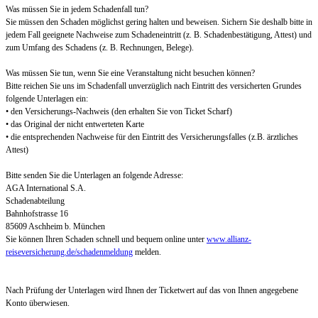
Was müssen Sie in jedem Schadenfall tun?
Sie müssen den Schaden möglichst gering halten und beweisen. Sichern Sie deshalb bitte in
jedem Fall geeignete Nachweise zum Schadeneintritt (z. B. Schadenbestätigung, Attest) und
zum Umfang des Schadens (z. B. Rechnungen, Belege).
Was müssen Sie tun, wenn Sie eine Veranstaltung nicht besuchen können?
Bitte reichen Sie uns im Schadenfall unverzüglich nach Eintritt des versicherten Grundes
folgende Unterlagen ein:
• den Versicherungs-Nachweis (den erhalten Sie von Ticket Scharf)
• das Original der nicht entwerteten Karte
• die entsprechenden Nachweise für den Eintritt des Versicherungsfalles (z.B. ärztliches
Attest)
Bitte senden Sie die Unterlagen an folgende Adresse:
AGA International S.A.
Schadenabteilung
Bahnhofstrasse 16
85609 Aschheim b. München
Sie können Ihren Schaden schnell und bequem online unter
www.allianz-
reiseversicherung.de/schadenmeldung
melden.
Nach Prüfung der Unterlagen wird Ihnen der Ticketwert auf das von Ihnen angegebene
Konto überwiesen.