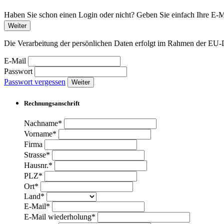
Haben Sie schon einen Login oder nicht? Geben Sie einfach Ihre E-Ma
Weiter
Die Verarbeitung der persönlichen Daten erfolgt im Rahmen der 
E-Mail
Passwort
Passwort vergessen
Weiter
Rechnungsanschrift
Nachname*
Vorname*
Firma
Strasse*
Hausnr.*
PLZ*
Ort*
Land*
E-Mail*
E-Mail wiederholung*