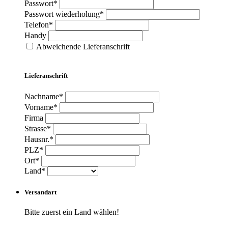
Passwort*
Passwort wiederholung*
Telefon*
Handy
Abweichende Lieferanschrift
Lieferanschrift
Nachname*
Vorname*
Firma
Strasse*
Hausnr.*
PLZ*
Ort*
Land*
Versandart
Bitte zuerst ein Land wählen!