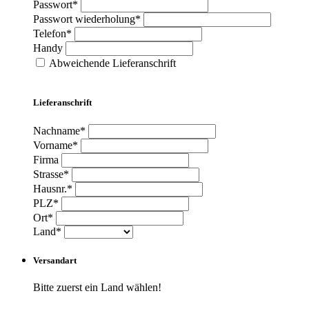
Passwort*
Passwort wiederholung*
Telefon*
Handy
Abweichende Lieferanschrift
Lieferanschrift
Nachname*
Vorname*
Firma
Strasse*
Hausnr.*
PLZ*
Ort*
Land*
Versandart
Bitte zuerst ein Land wählen!