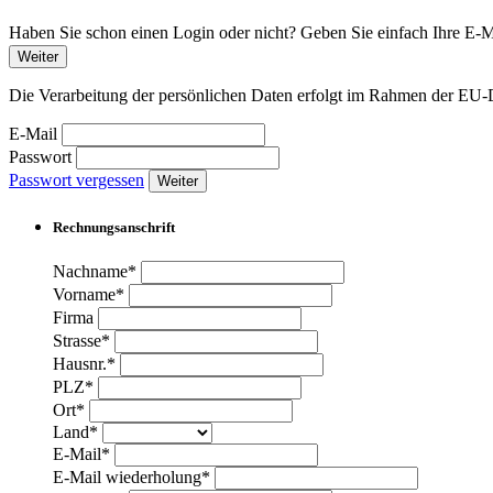
Haben Sie schon einen Login oder nicht? Geben Sie einfach Ihre E-Ma
Weiter
Die Verarbeitung der persönlichen Daten erfolgt im Rahmen der 
E-Mail
Passwort
Passwort vergessen
Weiter
Rechnungsanschrift
Nachname*
Vorname*
Firma
Strasse*
Hausnr.*
PLZ*
Ort*
Land*
E-Mail*
E-Mail wiederholung*