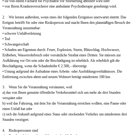
• sie von einem Facharzt für Psychiatrie vor Stornierung attestiert wird oder
• von Ihrem Krankenversicherer eine ambulante Psychotherapie genehmigt wird.
2. Wir leisten außerdem, wenn eines der folgenden Ereignisse unerwartet eintritt. Das
Ereignis betrifft Sie oder eine Risikoperson und macht Ihnen den planmäßigen Besuch der
Veranstaltung unzumutbar:
• schwere Unfallverletzung
• Tod
• Schwangerschaft
• Schaden am Eigentum durch: Feuer, Explosion, Sturm, Blitzschlag, Hochwasser,
Erdbeben, Wasserrohrbruch oder vorsätzliche Straftat eines Dritten. Sie müssen zur
Aufklärung vor Ort sein oder die Beschädigung ist erheblich. Als erheblich gilt die
Beschädigung, wenn die Schadenhöhe € 2.500,– übersteigt.
• Umzug aufgrund der Aufnahme eines Arbeits- oder Ausbildungsverhältnisses. Die
Entfernung zwischen altem und neuem Wohnort beträgt mindestens 100 km.
3. Wenn Sie die Veranstaltung versäumen, weil
a) das von Ihnen genutzte öffentliche Verkehrsmittel sich um mehr als drei Stunden
verspätet oder
b) weil das Fahrzeug, mit dem Sie die Veranstaltung erreichen wollten, eine Panne oder
einen Unfall hat oder
c) sich die Ankunft aufgrund eines Staus oder stockenden Verkehrs um mindestens drei
Stunden verzögert.
4. Risikopersonen sind