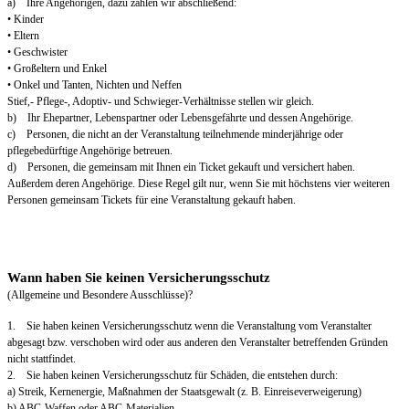
a) Ihre Angehörigen, dazu zählen wir abschließend:
• Kinder
• Eltern
• Geschwister
• Großeltern und Enkel
• Onkel und Tanten, Nichten und Neffen
Stief,- Pflege-, Adoptiv- und Schwieger-Verhältnisse stellen wir gleich.
b) Ihr Ehepartner, Lebenspartner oder Lebensgefährte und dessen Angehörige.
c) Personen, die nicht an der Veranstaltung teilnehmende minderjährige oder
pflegebedürftige Angehörige betreuen.
d) Personen, die gemeinsam mit Ihnen ein Ticket gekauft und versichert haben.
Außerdem deren Angehörige. Diese Regel gilt nur, wenn Sie mit höchstens vier weiteren
Personen gemeinsam Tickets für eine Veranstaltung gekauft haben.
Wann haben Sie keinen Versicherungsschutz
(Allgemeine und Besondere Ausschlüsse)?
1. Sie haben keinen Versicherungsschutz wenn die Veranstaltung vom Veranstalter
abgesagt bzw. verschoben wird oder aus anderen den Veranstalter betreffenden Gründen
nicht stattfindet.
2. Sie haben keinen Versicherungsschutz für Schäden, die entstehen durch:
a) Streik, Kernenergie, Maßnahmen der Staatsgewalt (z. B. Einreiseverweigerung)
b) ABC-Waffen oder ABC-Materialien.