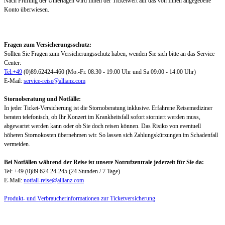
Nach Prüfung der Unterlagen wird Ihnen der Ticketwert auf das von Ihnen angegebene
Konto überwiesen.
Fragen zum Versicherungsschutz:
Sollten Sie Fragen zum Versicherungsschutz haben, wenden Sie sich bitte an das Service
Center:
Tel:+49
(0)89.62424-460 (Mo.-Fr. 08:30 - 19:00 Uhr und Sa 09:00 - 14:00 Uhr)
E-Mail:
service-reise@allianz.com
Stornoberatung und Notfälle:
In jeder Ticket-Versicherung ist die Stornoberatung inklusive. Erfahrene Reisemediziner
beraten telefonisch, ob Ihr Konzert im Krankheitsfall sofort storniert werden muss,
abgewartet werden kann oder ob Sie doch reisen können. Das Risiko von eventuell
höheren Stornokosten übernehmen wir. So lassen sich Zahlungskürzungen im Schadenfall
vermeiden.
Bei Notfällen während der Reise ist unsere Notrufzentrale jederzeit für Sie da:
Tel: +49 (0)89 624 24-245 (24 Stunden / 7 Tage)
E-Mail:
notfall-reise@allianz.com
Produkt- und Verbraucherinformationen zur Ticketversicherung