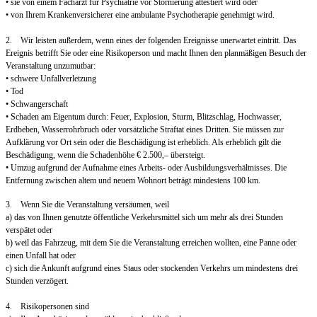
• sie von einem Facharzt für Psychiatrie vor Stornierung attestiert wird oder
• von Ihrem Krankenversicherer eine ambulante Psychotherapie genehmigt wird.
2. Wir leisten außerdem, wenn eines der folgenden Ereignisse unerwartet eintritt. Das
Ereignis betrifft Sie oder eine Risikoperson und macht Ihnen den planmäßigen Besuch der
Veranstaltung unzumutbar:
• schwere Unfallverletzung
• Tod
• Schwangerschaft
• Schaden am Eigentum durch: Feuer, Explosion, Sturm, Blitzschlag, Hochwasser,
Erdbeben, Wasserrohrbruch oder vorsätzliche Straftat eines Dritten. Sie müssen zur
Aufklärung vor Ort sein oder die Beschädigung ist erheblich. Als erheblich gilt die
Beschädigung, wenn die Schadenhöhe € 2.500,– übersteigt.
• Umzug aufgrund der Aufnahme eines Arbeits- oder Ausbildungsverhältnisses. Die
Entfernung zwischen altem und neuem Wohnort beträgt mindestens 100 km.
3. Wenn Sie die Veranstaltung versäumen, weil
a) das von Ihnen genutzte öffentliche Verkehrsmittel sich um mehr als drei Stunden
verspätet oder
b) weil das Fahrzeug, mit dem Sie die Veranstaltung erreichen wollten, eine Panne oder
einen Unfall hat oder
c) sich die Ankunft aufgrund eines Staus oder stockenden Verkehrs um mindestens drei
Stunden verzögert.
4. Risikopersonen sind