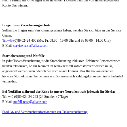
Nach Prüfung der Unterlagen wird Ihnen der Ticketwert auf das von Ihnen angegebene
Konto überwiesen.
Fragen zum Versicherungsschutz:
Sollten Sie Fragen zum Versicherungsschutz haben, wenden Sie sich bitte an das Service
Center:
Tel:+49
(0)89.62424-460 (Mo.-Fr. 08:30 - 19:00 Uhr und Sa 09:00 - 14:00 Uhr)
E-Mail:
service-reise@allianz.com
Stornoberatung und Notfälle:
In jeder Ticket-Versicherung ist die Stornoberatung inklusive. Erfahrene Reisemediziner
beraten telefonisch, ob Ihr Konzert im Krankheitsfall sofort storniert werden muss,
abgewartet werden kann oder ob Sie doch reisen können. Das Risiko von eventuell
höheren Stornokosten übernehmen wir. So lassen sich Zahlungskürzungen im Schadenfall
vermeiden.
Bei Notfällen während der Reise ist unsere Notrufzentrale jederzeit für Sie da:
Tel: +49 (0)89 624 24-245 (24 Stunden / 7 Tage)
E-Mail:
notfall-reise@allianz.com
Produkt- und Verbraucherinformationen zur Ticketversicherung