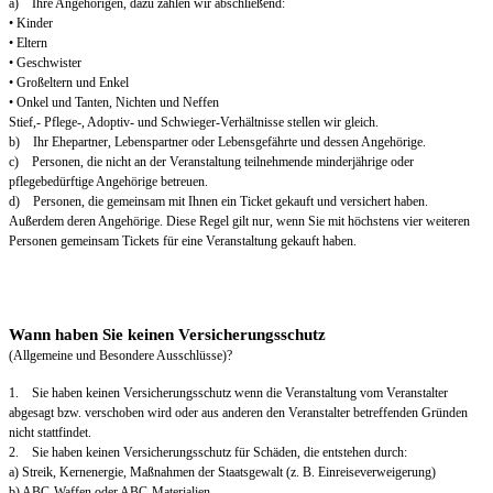
a) Ihre Angehörigen, dazu zählen wir abschließend:
• Kinder
• Eltern
• Geschwister
• Großeltern und Enkel
• Onkel und Tanten, Nichten und Neffen
Stief,- Pflege-, Adoptiv- und Schwieger-Verhältnisse stellen wir gleich.
b) Ihr Ehepartner, Lebenspartner oder Lebensgefährte und dessen Angehörige.
c) Personen, die nicht an der Veranstaltung teilnehmende minderjährige oder
pflegebedürftige Angehörige betreuen.
d) Personen, die gemeinsam mit Ihnen ein Ticket gekauft und versichert haben.
Außerdem deren Angehörige. Diese Regel gilt nur, wenn Sie mit höchstens vier weiteren
Personen gemeinsam Tickets für eine Veranstaltung gekauft haben.
Wann haben Sie keinen Versicherungsschutz
(Allgemeine und Besondere Ausschlüsse)?
1. Sie haben keinen Versicherungsschutz wenn die Veranstaltung vom Veranstalter
abgesagt bzw. verschoben wird oder aus anderen den Veranstalter betreffenden Gründen
nicht stattfindet.
2. Sie haben keinen Versicherungsschutz für Schäden, die entstehen durch:
a) Streik, Kernenergie, Maßnahmen der Staatsgewalt (z. B. Einreiseverweigerung)
b) ABC-Waffen oder ABC-Materialien.