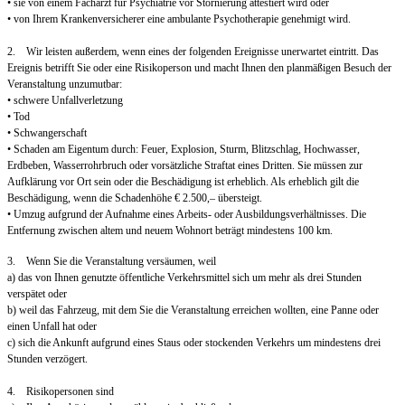
• sie von einem Facharzt für Psychiatrie vor Stornierung attestiert wird oder
• von Ihrem Krankenversicherer eine ambulante Psychotherapie genehmigt wird.
2. Wir leisten außerdem, wenn eines der folgenden Ereignisse unerwartet eintritt. Das
Ereignis betrifft Sie oder eine Risikoperson und macht Ihnen den planmäßigen Besuch der
Veranstaltung unzumutbar:
• schwere Unfallverletzung
• Tod
• Schwangerschaft
• Schaden am Eigentum durch: Feuer, Explosion, Sturm, Blitzschlag, Hochwasser,
Erdbeben, Wasserrohrbruch oder vorsätzliche Straftat eines Dritten. Sie müssen zur
Aufklärung vor Ort sein oder die Beschädigung ist erheblich. Als erheblich gilt die
Beschädigung, wenn die Schadenhöhe € 2.500,– übersteigt.
• Umzug aufgrund der Aufnahme eines Arbeits- oder Ausbildungsverhältnisses. Die
Entfernung zwischen altem und neuem Wohnort beträgt mindestens 100 km.
3. Wenn Sie die Veranstaltung versäumen, weil
a) das von Ihnen genutzte öffentliche Verkehrsmittel sich um mehr als drei Stunden
verspätet oder
b) weil das Fahrzeug, mit dem Sie die Veranstaltung erreichen wollten, eine Panne oder
einen Unfall hat oder
c) sich die Ankunft aufgrund eines Staus oder stockenden Verkehrs um mindestens drei
Stunden verzögert.
4. Risikopersonen sind