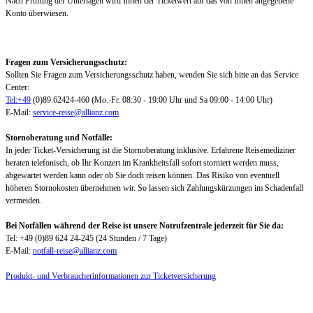
Nach Prüfung der Unterlagen wird Ihnen der Ticketwert auf das von Ihnen angegebene
Konto überwiesen.
Fragen zum Versicherungsschutz:
Sollten Sie Fragen zum Versicherungsschutz haben, wenden Sie sich bitte an das Service
Center:
Tel:+49
(0)89.62424-460 (Mo.-Fr. 08:30 - 19:00 Uhr und Sa 09:00 - 14:00 Uhr)
E-Mail:
service-reise@allianz.com
Stornoberatung und Notfälle:
In jeder Ticket-Versicherung ist die Stornoberatung inklusive. Erfahrene Reisemediziner
beraten telefonisch, ob Ihr Konzert im Krankheitsfall sofort storniert werden muss,
abgewartet werden kann oder ob Sie doch reisen können. Das Risiko von eventuell
höheren Stornokosten übernehmen wir. So lassen sich Zahlungskürzungen im Schadenfall
vermeiden.
Bei Notfällen während der Reise ist unsere Notrufzentrale jederzeit für Sie da:
Tel: +49 (0)89 624 24-245 (24 Stunden / 7 Tage)
E-Mail:
notfall-reise@allianz.com
Produkt- und Verbraucherinformationen zur Ticketversicherung