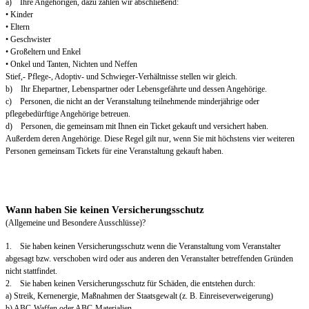
a) Ihre Angehörigen, dazu zählen wir abschließend:
• Kinder
• Eltern
• Geschwister
• Großeltern und Enkel
• Onkel und Tanten, Nichten und Neffen
Stief,- Pflege-, Adoptiv- und Schwieger-Verhältnisse stellen wir gleich.
b) Ihr Ehepartner, Lebenspartner oder Lebensgefährte und dessen Angehörige.
c) Personen, die nicht an der Veranstaltung teilnehmende minderjährige oder
pflegebedürftige Angehörige betreuen.
d) Personen, die gemeinsam mit Ihnen ein Ticket gekauft und versichert haben.
Außerdem deren Angehörige. Diese Regel gilt nur, wenn Sie mit höchstens vier weiteren
Personen gemeinsam Tickets für eine Veranstaltung gekauft haben.
Wann haben Sie keinen Versicherungsschutz
(Allgemeine und Besondere Ausschlüsse)?
1. Sie haben keinen Versicherungsschutz wenn die Veranstaltung vom Veranstalter
abgesagt bzw. verschoben wird oder aus anderen den Veranstalter betreffenden Gründen
nicht stattfindet.
2. Sie haben keinen Versicherungsschutz für Schäden, die entstehen durch:
a) Streik, Kernenergie, Maßnahmen der Staatsgewalt (z. B. Einreiseverweigerung)
b) ABC-Waffen oder ABC-Materialien.