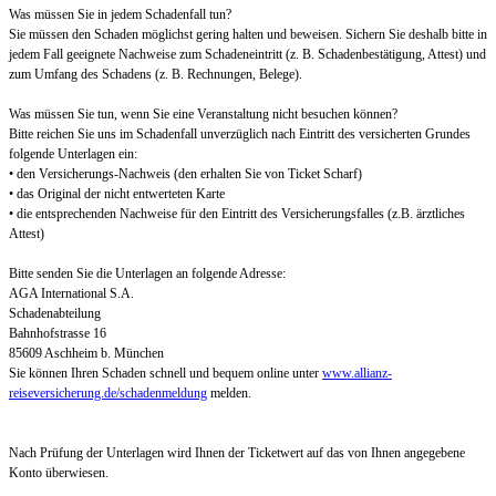
Was müssen Sie in jedem Schadenfall tun?
Sie müssen den Schaden möglichst gering halten und beweisen. Sichern Sie deshalb bitte in
jedem Fall geeignete Nachweise zum Schadeneintritt (z. B. Schadenbestätigung, Attest) und
zum Umfang des Schadens (z. B. Rechnungen, Belege).
Was müssen Sie tun, wenn Sie eine Veranstaltung nicht besuchen können?
Bitte reichen Sie uns im Schadenfall unverzüglich nach Eintritt des versicherten Grundes
folgende Unterlagen ein:
• den Versicherungs-Nachweis (den erhalten Sie von Ticket Scharf)
• das Original der nicht entwerteten Karte
• die entsprechenden Nachweise für den Eintritt des Versicherungsfalles (z.B. ärztliches
Attest)
Bitte senden Sie die Unterlagen an folgende Adresse:
AGA International S.A.
Schadenabteilung
Bahnhofstrasse 16
85609 Aschheim b. München
Sie können Ihren Schaden schnell und bequem online unter
www.allianz-
reiseversicherung.de/schadenmeldung
melden.
Nach Prüfung der Unterlagen wird Ihnen der Ticketwert auf das von Ihnen angegebene
Konto überwiesen.