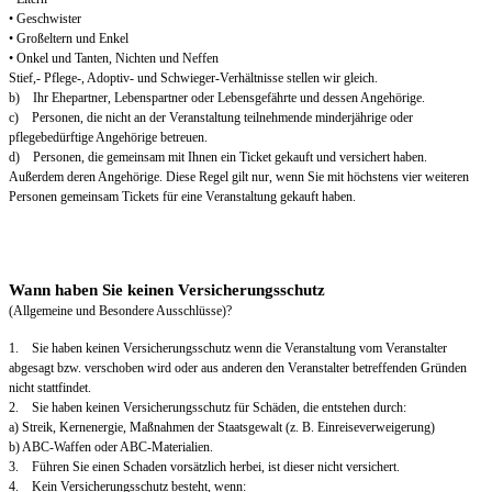
• Geschwister
• Großeltern und Enkel
• Onkel und Tanten, Nichten und Neffen
Stief,- Pflege-, Adoptiv- und Schwieger-Verhältnisse stellen wir gleich.
b) Ihr Ehepartner, Lebenspartner oder Lebensgefährte und dessen Angehörige.
c) Personen, die nicht an der Veranstaltung teilnehmende minderjährige oder
pflegebedürftige Angehörige betreuen.
d) Personen, die gemeinsam mit Ihnen ein Ticket gekauft und versichert haben.
Außerdem deren Angehörige. Diese Regel gilt nur, wenn Sie mit höchstens vier weiteren
Personen gemeinsam Tickets für eine Veranstaltung gekauft haben.
Wann haben Sie keinen Versicherungsschutz
(Allgemeine und Besondere Ausschlüsse)?
1. Sie haben keinen Versicherungsschutz wenn die Veranstaltung vom Veranstalter
abgesagt bzw. verschoben wird oder aus anderen den Veranstalter betreffenden Gründen
nicht stattfindet.
2. Sie haben keinen Versicherungsschutz für Schäden, die entstehen durch:
a) Streik, Kernenergie, Maßnahmen der Staatsgewalt (z. B. Einreiseverweigerung)
b) ABC-Waffen oder ABC-Materialien.
3. Führen Sie einen Schaden vorsätzlich herbei, ist dieser nicht versichert.
4. Kein Versicherungsschutz besteht, wenn: