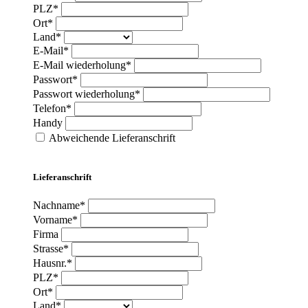
PLZ*
Ort*
Land*
E-Mail*
E-Mail wiederholung*
Passwort*
Passwort wiederholung*
Telefon*
Handy
Abweichende Lieferanschrift
Lieferanschrift
Nachname*
Vorname*
Firma
Strasse*
Hausnr.*
PLZ*
Ort*
Land*