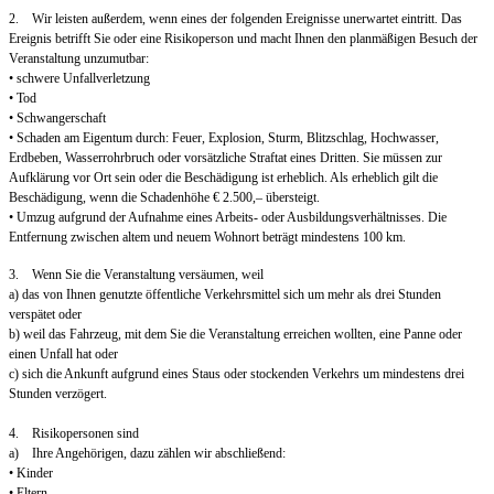
2. Wir leisten außerdem, wenn eines der folgenden Ereignisse unerwartet eintritt. Das
Ereignis betrifft Sie oder eine Risikoperson und macht Ihnen den planmäßigen Besuch der
Veranstaltung unzumutbar:
• schwere Unfallverletzung
• Tod
• Schwangerschaft
• Schaden am Eigentum durch: Feuer, Explosion, Sturm, Blitzschlag, Hochwasser,
Erdbeben, Wasserrohrbruch oder vorsätzliche Straftat eines Dritten. Sie müssen zur
Aufklärung vor Ort sein oder die Beschädigung ist erheblich. Als erheblich gilt die
Beschädigung, wenn die Schadenhöhe € 2.500,– übersteigt.
• Umzug aufgrund der Aufnahme eines Arbeits- oder Ausbildungsverhältnisses. Die
Entfernung zwischen altem und neuem Wohnort beträgt mindestens 100 km.
3. Wenn Sie die Veranstaltung versäumen, weil
a) das von Ihnen genutzte öffentliche Verkehrsmittel sich um mehr als drei Stunden
verspätet oder
b) weil das Fahrzeug, mit dem Sie die Veranstaltung erreichen wollten, eine Panne oder
einen Unfall hat oder
c) sich die Ankunft aufgrund eines Staus oder stockenden Verkehrs um mindestens drei
Stunden verzögert.
4. Risikopersonen sind
a) Ihre Angehörigen, dazu zählen wir abschließend:
• Kinder
• Eltern