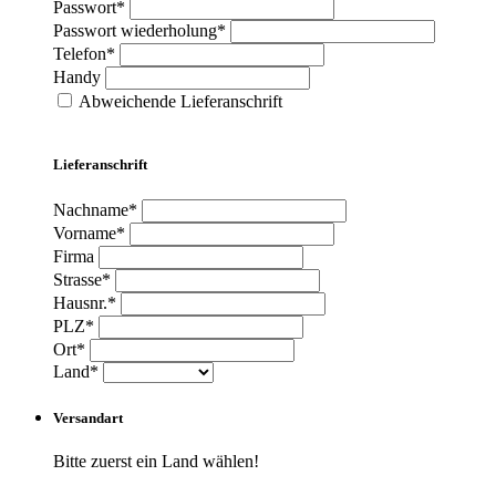
Passwort*
Passwort wiederholung*
Telefon*
Handy
Abweichende Lieferanschrift
Lieferanschrift
Nachname*
Vorname*
Firma
Strasse*
Hausnr.*
PLZ*
Ort*
Land*
Versandart
Bitte zuerst ein Land wählen!