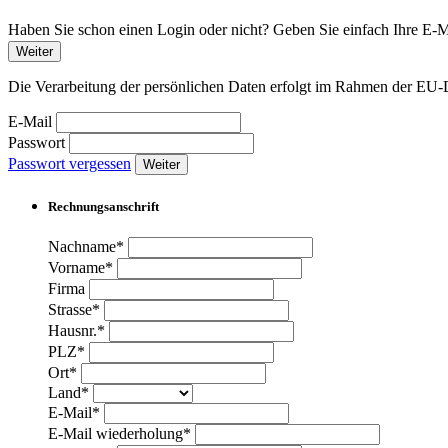
Haben Sie schon einen Login oder nicht? Geben Sie einfach Ihre E-Ma
Weiter
Die Verarbeitung der persönlichen Daten erfolgt im Rahmen der 
E-Mail
Passwort
Passwort vergessen
Weiter
Rechnungsanschrift
Nachname*
Vorname*
Firma
Strasse*
Hausnr.*
PLZ*
Ort*
Land*
E-Mail*
E-Mail wiederholung*