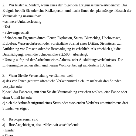
2. Wir leisten außerdem, wenn eines der folgenden Ereignisse unerwartet eintritt. Das
Ereignis betrifft Sie oder eine Risikoperson und macht Ihnen den planmäßigen Besuch der
Veranstaltung unzumutbar:
• schwere Unfallverletzung
• Tod
• Schwangerschaft
• Schaden am Eigentum durch: Feuer, Explosion, Sturm, Blitzschlag, Hochwasser,
Erdbeben, Wasserrohrbruch oder vorsätzliche Straftat eines Dritten. Sie müssen zur
Aufklärung vor Ort sein oder die Beschädigung ist erheblich. Als erheblich gilt die
Beschädigung, wenn die Schadenhöhe € 2.500,– übersteigt.
• Umzug aufgrund der Aufnahme eines Arbeits- oder Ausbildungsverhältnisses. Die
Entfernung zwischen altem und neuem Wohnort beträgt mindestens 100 km.
3. Wenn Sie die Veranstaltung versäumen, weil
a) das von Ihnen genutzte öffentliche Verkehrsmittel sich um mehr als drei Stunden
verspätet oder
b) weil das Fahrzeug, mit dem Sie die Veranstaltung erreichen wollten, eine Panne oder
einen Unfall hat oder
c) sich die Ankunft aufgrund eines Staus oder stockenden Verkehrs um mindestens drei
Stunden verzögert.
4. Risikopersonen sind
a) Ihre Angehörigen, dazu zählen wir abschließend:
• Kinder
• Eltern