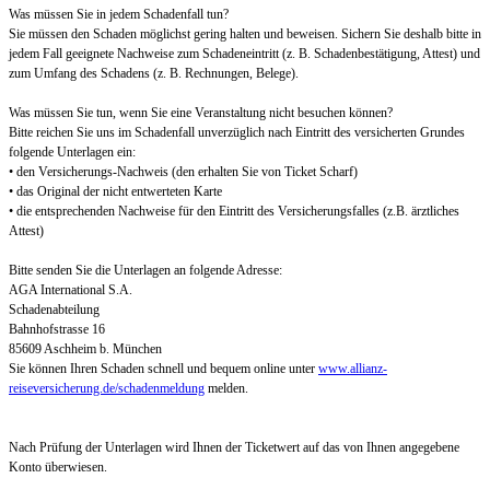
Was müssen Sie in jedem Schadenfall tun?
Sie müssen den Schaden möglichst gering halten und beweisen. Sichern Sie deshalb bitte in
jedem Fall geeignete Nachweise zum Schadeneintritt (z. B. Schadenbestätigung, Attest) und
zum Umfang des Schadens (z. B. Rechnungen, Belege).
Was müssen Sie tun, wenn Sie eine Veranstaltung nicht besuchen können?
Bitte reichen Sie uns im Schadenfall unverzüglich nach Eintritt des versicherten Grundes
folgende Unterlagen ein:
• den Versicherungs-Nachweis (den erhalten Sie von Ticket Scharf)
• das Original der nicht entwerteten Karte
• die entsprechenden Nachweise für den Eintritt des Versicherungsfalles (z.B. ärztliches
Attest)
Bitte senden Sie die Unterlagen an folgende Adresse:
AGA International S.A.
Schadenabteilung
Bahnhofstrasse 16
85609 Aschheim b. München
Sie können Ihren Schaden schnell und bequem online unter
www.allianz-
reiseversicherung.de/schadenmeldung
melden.
Nach Prüfung der Unterlagen wird Ihnen der Ticketwert auf das von Ihnen angegebene
Konto überwiesen.