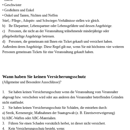
• Geschwister
• Großeltern und Enkel
• Onkel und Tanten, Nichten und Neffen
Stief,- Pflege-, Adoptiv- und Schwieger-Verhältnisse stellen wir gleich.
b) Ihr Ehepartner, Lebenspartner oder Lebensgefährte und dessen Angehörige.
c) Personen, die nicht an der Veranstaltung teilnehmende minderjährige oder
pflegebedürftige Angehörige betreuen.
d) Personen, die gemeinsam mit Ihnen ein Ticket gekauft und versichert haben.
Außerdem deren Angehörige. Diese Regel gilt nur, wenn Sie mit höchstens vier weiteren
Personen gemeinsam Tickets für eine Veranstaltung gekauft haben.
Wann haben Sie keinen Versicherungsschutz
(Allgemeine und Besondere Ausschlüsse)?
1. Sie haben keinen Versicherungsschutz wenn die Veranstaltung vom Veranstalter
abgesagt bzw. verschoben wird oder aus anderen den Veranstalter betreffenden Gründen
nicht stattfindet.
2. Sie haben keinen Versicherungsschutz für Schäden, die entstehen durch:
a) Streik, Kernenergie, Maßnahmen der Staatsgewalt (z. B. Einreiseverweigerung)
b) ABC-Waffen oder ABC-Materialien.
3. Führen Sie einen Schaden vorsätzlich herbei, ist dieser nicht versichert.
4. Kein Versicherungsschutz besteht, wenn: