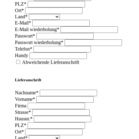
PLZ*
Ort*
Land*
E-Mail*
E-Mail wiederholung*
Passwort*
Passwort wiederholung*
Telefon*
Handy
Abweichende Lieferanschrift
Lieferanschrift
Nachname*
Vorname*
Firma
Strasse*
Hausnr.*
PLZ*
Ort*
Land*