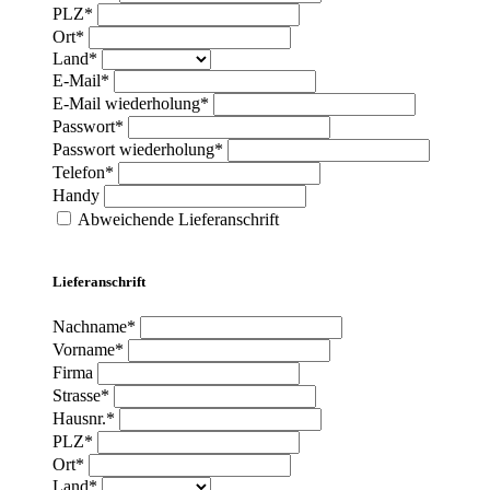
PLZ*
Ort*
Land*
E-Mail*
E-Mail wiederholung*
Passwort*
Passwort wiederholung*
Telefon*
Handy
Abweichende Lieferanschrift
Lieferanschrift
Nachname*
Vorname*
Firma
Strasse*
Hausnr.*
PLZ*
Ort*
Land*