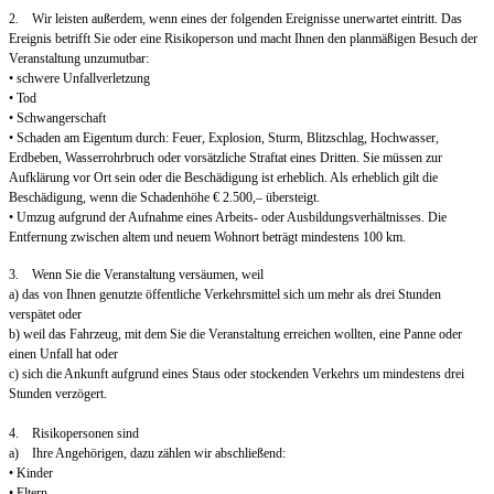
2. Wir leisten außerdem, wenn eines der folgenden Ereignisse unerwartet eintritt. Das
Ereignis betrifft Sie oder eine Risikoperson und macht Ihnen den planmäßigen Besuch der
Veranstaltung unzumutbar:
• schwere Unfallverletzung
• Tod
• Schwangerschaft
• Schaden am Eigentum durch: Feuer, Explosion, Sturm, Blitzschlag, Hochwasser,
Erdbeben, Wasserrohrbruch oder vorsätzliche Straftat eines Dritten. Sie müssen zur
Aufklärung vor Ort sein oder die Beschädigung ist erheblich. Als erheblich gilt die
Beschädigung, wenn die Schadenhöhe € 2.500,– übersteigt.
• Umzug aufgrund der Aufnahme eines Arbeits- oder Ausbildungsverhältnisses. Die
Entfernung zwischen altem und neuem Wohnort beträgt mindestens 100 km.
3. Wenn Sie die Veranstaltung versäumen, weil
a) das von Ihnen genutzte öffentliche Verkehrsmittel sich um mehr als drei Stunden
verspätet oder
b) weil das Fahrzeug, mit dem Sie die Veranstaltung erreichen wollten, eine Panne oder
einen Unfall hat oder
c) sich die Ankunft aufgrund eines Staus oder stockenden Verkehrs um mindestens drei
Stunden verzögert.
4. Risikopersonen sind
a) Ihre Angehörigen, dazu zählen wir abschließend:
• Kinder
• Eltern