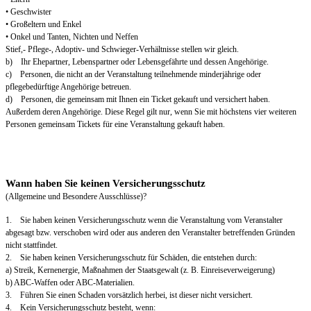
• Geschwister
• Großeltern und Enkel
• Onkel und Tanten, Nichten und Neffen
Stief,- Pflege-, Adoptiv- und Schwieger-Verhältnisse stellen wir gleich.
b) Ihr Ehepartner, Lebenspartner oder Lebensgefährte und dessen Angehörige.
c) Personen, die nicht an der Veranstaltung teilnehmende minderjährige oder
pflegebedürftige Angehörige betreuen.
d) Personen, die gemeinsam mit Ihnen ein Ticket gekauft und versichert haben.
Außerdem deren Angehörige. Diese Regel gilt nur, wenn Sie mit höchstens vier weiteren
Personen gemeinsam Tickets für eine Veranstaltung gekauft haben.
Wann haben Sie keinen Versicherungsschutz
(Allgemeine und Besondere Ausschlüsse)?
1. Sie haben keinen Versicherungsschutz wenn die Veranstaltung vom Veranstalter
abgesagt bzw. verschoben wird oder aus anderen den Veranstalter betreffenden Gründen
nicht stattfindet.
2. Sie haben keinen Versicherungsschutz für Schäden, die entstehen durch:
a) Streik, Kernenergie, Maßnahmen der Staatsgewalt (z. B. Einreiseverweigerung)
b) ABC-Waffen oder ABC-Materialien.
3. Führen Sie einen Schaden vorsätzlich herbei, ist dieser nicht versichert.
4. Kein Versicherungsschutz besteht, wenn: