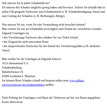
Was müssen Sie in jedem Schadenfall tun?
Sie müssen den Schaden möglichst gering halten und beweisen. Sichern Sie deshalb bitte in
jedem Fall geeignete Nachweise zum Schadeneintritt (z. B. Schadenbestätigung, Attest) und
zum Umfang des Schadens (z. B. Rechnungen, Belege).
Was müssen Sie tun, wenn Sie eine Veranstaltung nicht besuchen können?
Bitte reichen Sie uns im Schadenfall unverzüglich nach Eintritt des versicherten Grundes
folgende Unterlagen ein:
• den Versicherungs-Nachweis (den erhalten Sie von Ticket Scharf)
• das Original der nicht entwerteten Karte
• die entsprechenden Nachweise für den Eintritt des Versicherungsfalles (z.B. ärztliches
Attest)
Bitte senden Sie die Unterlagen an folgende Adresse:
AGA International S.A.
Schadenabteilung
Bahnhofstrasse 16
85609 Aschheim b. München
Sie können Ihren Schaden schnell und bequem online unter
www.allianz-
reiseversicherung.de/schadenmeldung
melden.
Nach Prüfung der Unterlagen wird Ihnen der Ticketwert auf das von Ihnen angegebene
Konto überwiesen.