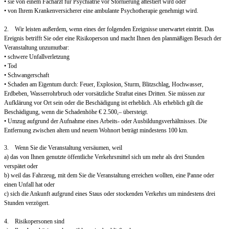
• sie von einem Facharzt für Psychiatrie vor Stornierung attestiert wird oder
• von Ihrem Krankenversicherer eine ambulante Psychotherapie genehmigt wird.
2. Wir leisten außerdem, wenn eines der folgenden Ereignisse unerwartet eintritt. Das
Ereignis betrifft Sie oder eine Risikoperson und macht Ihnen den planmäßigen Besuch der
Veranstaltung unzumutbar:
• schwere Unfallverletzung
• Tod
• Schwangerschaft
• Schaden am Eigentum durch: Feuer, Explosion, Sturm, Blitzschlag, Hochwasser,
Erdbeben, Wasserrohrbruch oder vorsätzliche Straftat eines Dritten. Sie müssen zur
Aufklärung vor Ort sein oder die Beschädigung ist erheblich. Als erheblich gilt die
Beschädigung, wenn die Schadenhöhe € 2.500,– übersteigt.
• Umzug aufgrund der Aufnahme eines Arbeits- oder Ausbildungsverhältnisses. Die
Entfernung zwischen altem und neuem Wohnort beträgt mindestens 100 km.
3. Wenn Sie die Veranstaltung versäumen, weil
a) das von Ihnen genutzte öffentliche Verkehrsmittel sich um mehr als drei Stunden
verspätet oder
b) weil das Fahrzeug, mit dem Sie die Veranstaltung erreichen wollten, eine Panne oder
einen Unfall hat oder
c) sich die Ankunft aufgrund eines Staus oder stockenden Verkehrs um mindestens drei
Stunden verzögert.
4. Risikopersonen sind