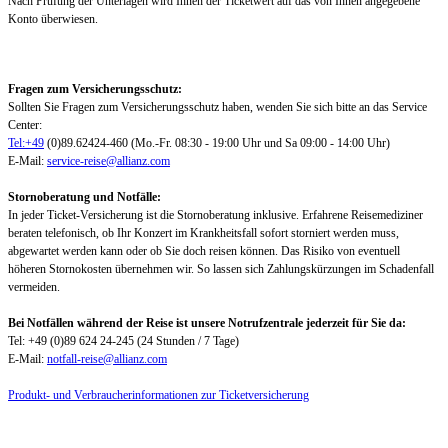
Nach Prüfung der Unterlagen wird Ihnen der Ticketwert auf das von Ihnen angegebene
Konto überwiesen.
Fragen zum Versicherungsschutz:
Sollten Sie Fragen zum Versicherungsschutz haben, wenden Sie sich bitte an das Service
Center:
Tel:+49
(0)89.62424-460 (Mo.-Fr. 08:30 - 19:00 Uhr und Sa 09:00 - 14:00 Uhr)
E-Mail:
service-reise@allianz.com
Stornoberatung und Notfälle:
In jeder Ticket-Versicherung ist die Stornoberatung inklusive. Erfahrene Reisemediziner
beraten telefonisch, ob Ihr Konzert im Krankheitsfall sofort storniert werden muss,
abgewartet werden kann oder ob Sie doch reisen können. Das Risiko von eventuell
höheren Stornokosten übernehmen wir. So lassen sich Zahlungskürzungen im Schadenfall
vermeiden.
Bei Notfällen während der Reise ist unsere Notrufzentrale jederzeit für Sie da:
Tel: +49 (0)89 624 24-245 (24 Stunden / 7 Tage)
E-Mail:
notfall-reise@allianz.com
Produkt- und Verbraucherinformationen zur Ticketversicherung