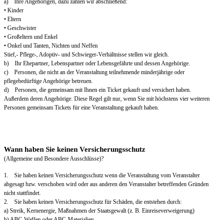
a) Ihre Angehörigen, dazu zählen wir abschließend:
• Kinder
• Eltern
• Geschwister
• Großeltern und Enkel
• Onkel und Tanten, Nichten und Neffen
Stief,- Pflege-, Adoptiv- und Schwieger-Verhältnisse stellen wir gleich.
b) Ihr Ehepartner, Lebenspartner oder Lebensgefährte und dessen Angehörige.
c) Personen, die nicht an der Veranstaltung teilnehmende minderjährige oder
pflegebedürftige Angehörige betreuen.
d) Personen, die gemeinsam mit Ihnen ein Ticket gekauft und versichert haben.
Außerdem deren Angehörige. Diese Regel gilt nur, wenn Sie mit höchstens vier weiteren
Personen gemeinsam Tickets für eine Veranstaltung gekauft haben.
Wann haben Sie keinen Versicherungsschutz
(Allgemeine und Besondere Ausschlüsse)?
1. Sie haben keinen Versicherungsschutz wenn die Veranstaltung vom Veranstalter
abgesagt bzw. verschoben wird oder aus anderen den Veranstalter betreffenden Gründen
nicht stattfindet.
2. Sie haben keinen Versicherungsschutz für Schäden, die entstehen durch:
a) Streik, Kernenergie, Maßnahmen der Staatsgewalt (z. B. Einreiseverweigerung)
b) ABC-Waffen oder ABC-Materialien.