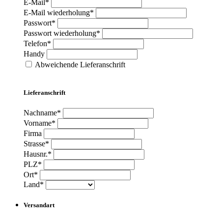
E-Mail*
E-Mail wiederholung*
Passwort*
Passwort wiederholung*
Telefon*
Handy
Abweichende Lieferanschrift
Lieferanschrift
Nachname*
Vorname*
Firma
Strasse*
Hausnr.*
PLZ*
Ort*
Land*
Versandart