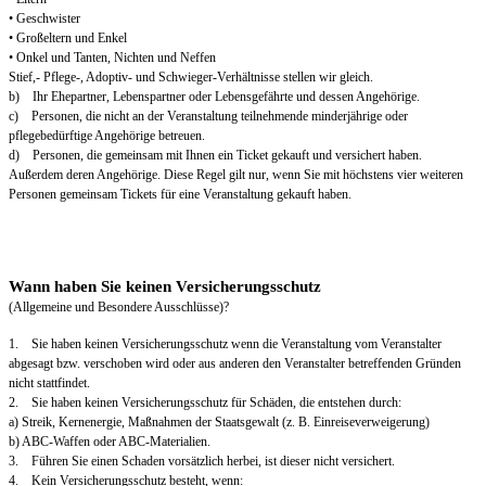
• Geschwister
• Großeltern und Enkel
• Onkel und Tanten, Nichten und Neffen
Stief,- Pflege-, Adoptiv- und Schwieger-Verhältnisse stellen wir gleich.
b) Ihr Ehepartner, Lebenspartner oder Lebensgefährte und dessen Angehörige.
c) Personen, die nicht an der Veranstaltung teilnehmende minderjährige oder
pflegebedürftige Angehörige betreuen.
d) Personen, die gemeinsam mit Ihnen ein Ticket gekauft und versichert haben.
Außerdem deren Angehörige. Diese Regel gilt nur, wenn Sie mit höchstens vier weiteren
Personen gemeinsam Tickets für eine Veranstaltung gekauft haben.
Wann haben Sie keinen Versicherungsschutz
(Allgemeine und Besondere Ausschlüsse)?
1. Sie haben keinen Versicherungsschutz wenn die Veranstaltung vom Veranstalter
abgesagt bzw. verschoben wird oder aus anderen den Veranstalter betreffenden Gründen
nicht stattfindet.
2. Sie haben keinen Versicherungsschutz für Schäden, die entstehen durch:
a) Streik, Kernenergie, Maßnahmen der Staatsgewalt (z. B. Einreiseverweigerung)
b) ABC-Waffen oder ABC-Materialien.
3. Führen Sie einen Schaden vorsätzlich herbei, ist dieser nicht versichert.
4. Kein Versicherungsschutz besteht, wenn: