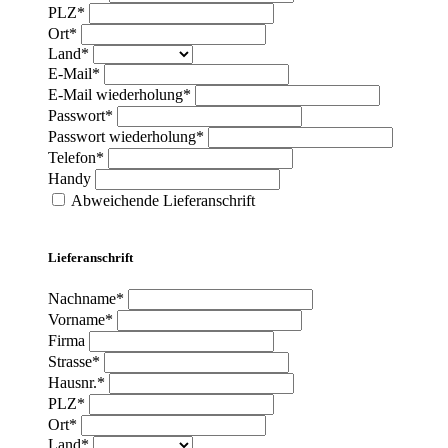
PLZ*
Ort*
Land*
E-Mail*
E-Mail wiederholung*
Passwort*
Passwort wiederholung*
Telefon*
Handy
Abweichende Lieferanschrift
Lieferanschrift
Nachname*
Vorname*
Firma
Strasse*
Hausnr.*
PLZ*
Ort*
Land*