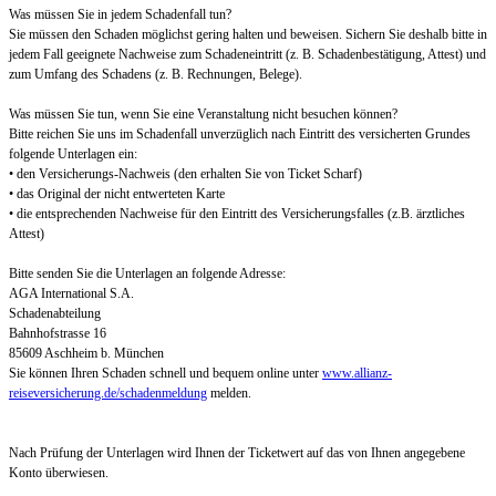
Was müssen Sie in jedem Schadenfall tun?
Sie müssen den Schaden möglichst gering halten und beweisen. Sichern Sie deshalb bitte in
jedem Fall geeignete Nachweise zum Schadeneintritt (z. B. Schadenbestätigung, Attest) und
zum Umfang des Schadens (z. B. Rechnungen, Belege).
Was müssen Sie tun, wenn Sie eine Veranstaltung nicht besuchen können?
Bitte reichen Sie uns im Schadenfall unverzüglich nach Eintritt des versicherten Grundes
folgende Unterlagen ein:
• den Versicherungs-Nachweis (den erhalten Sie von Ticket Scharf)
• das Original der nicht entwerteten Karte
• die entsprechenden Nachweise für den Eintritt des Versicherungsfalles (z.B. ärztliches
Attest)
Bitte senden Sie die Unterlagen an folgende Adresse:
AGA International S.A.
Schadenabteilung
Bahnhofstrasse 16
85609 Aschheim b. München
Sie können Ihren Schaden schnell und bequem online unter
www.allianz-
reiseversicherung.de/schadenmeldung
melden.
Nach Prüfung der Unterlagen wird Ihnen der Ticketwert auf das von Ihnen angegebene
Konto überwiesen.