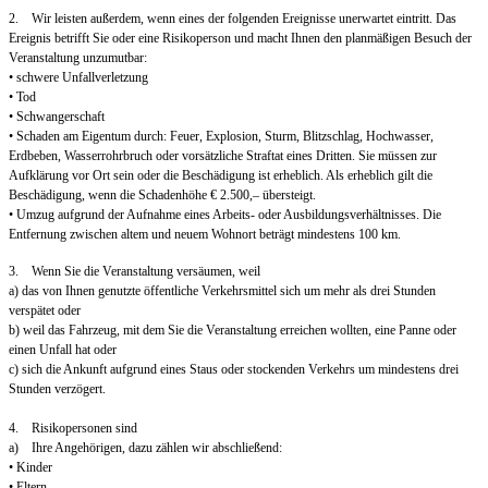
2. Wir leisten außerdem, wenn eines der folgenden Ereignisse unerwartet eintritt. Das
Ereignis betrifft Sie oder eine Risikoperson und macht Ihnen den planmäßigen Besuch der
Veranstaltung unzumutbar:
• schwere Unfallverletzung
• Tod
• Schwangerschaft
• Schaden am Eigentum durch: Feuer, Explosion, Sturm, Blitzschlag, Hochwasser,
Erdbeben, Wasserrohrbruch oder vorsätzliche Straftat eines Dritten. Sie müssen zur
Aufklärung vor Ort sein oder die Beschädigung ist erheblich. Als erheblich gilt die
Beschädigung, wenn die Schadenhöhe € 2.500,– übersteigt.
• Umzug aufgrund der Aufnahme eines Arbeits- oder Ausbildungsverhältnisses. Die
Entfernung zwischen altem und neuem Wohnort beträgt mindestens 100 km.
3. Wenn Sie die Veranstaltung versäumen, weil
a) das von Ihnen genutzte öffentliche Verkehrsmittel sich um mehr als drei Stunden
verspätet oder
b) weil das Fahrzeug, mit dem Sie die Veranstaltung erreichen wollten, eine Panne oder
einen Unfall hat oder
c) sich die Ankunft aufgrund eines Staus oder stockenden Verkehrs um mindestens drei
Stunden verzögert.
4. Risikopersonen sind
a) Ihre Angehörigen, dazu zählen wir abschließend:
• Kinder
• Eltern