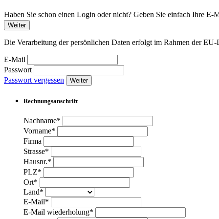
Haben Sie schon einen Login oder nicht? Geben Sie einfach Ihre E-Ma
Weiter
Die Verarbeitung der persönlichen Daten erfolgt im Rahmen der 
E-Mail
Passwort
Passwort vergessen
Weiter
Rechnungsanschrift
Nachname*
Vorname*
Firma
Strasse*
Hausnr.*
PLZ*
Ort*
Land*
E-Mail*
E-Mail wiederholung*