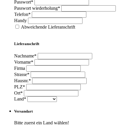
Passwort*
Passwort wiederholung*
Telefon*
Handy
Abweichende Lieferanschrift
Lieferanschrift
Nachname*
Vorname*
Firma
Strasse*
Hausnr.*
PLZ*
Ort*
Land*
Versandart
Bitte zuerst ein Land wählen!