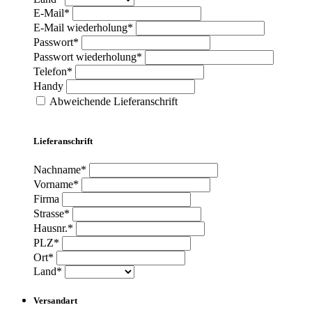
E-Mail*
E-Mail wiederholung*
Passwort*
Passwort wiederholung*
Telefon*
Handy
Abweichende Lieferanschrift
Lieferanschrift
Nachname*
Vorname*
Firma
Strasse*
Hausnr.*
PLZ*
Ort*
Land*
Versandart