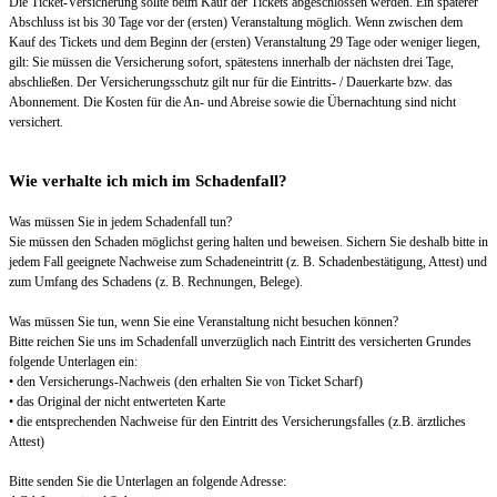
Die Ticket-Versicherung sollte beim Kauf der Tickets abgeschlossen werden. Ein späterer
Abschluss ist bis 30 Tage vor der (ersten) Veranstaltung möglich. Wenn zwischen dem
Kauf des Tickets und dem Beginn der (ersten) Veranstaltung 29 Tage oder weniger liegen,
gilt: Sie müssen die Versicherung sofort, spätestens innerhalb der nächsten drei Tage,
abschließen. Der Versicherungsschutz gilt nur für die Eintritts- / Dauerkarte bzw. das
Abonnement. Die Kosten für die An- und Abreise sowie die Übernachtung sind nicht
versichert.
Wie verhalte ich mich im Schadenfall?
Was müssen Sie in jedem Schadenfall tun?
Sie müssen den Schaden möglichst gering halten und beweisen. Sichern Sie deshalb bitte in
jedem Fall geeignete Nachweise zum Schadeneintritt (z. B. Schadenbestätigung, Attest) und
zum Umfang des Schadens (z. B. Rechnungen, Belege).
Was müssen Sie tun, wenn Sie eine Veranstaltung nicht besuchen können?
Bitte reichen Sie uns im Schadenfall unverzüglich nach Eintritt des versicherten Grundes
folgende Unterlagen ein:
• den Versicherungs-Nachweis (den erhalten Sie von Ticket Scharf)
• das Original der nicht entwerteten Karte
• die entsprechenden Nachweise für den Eintritt des Versicherungsfalles (z.B. ärztliches
Attest)
Bitte senden Sie die Unterlagen an folgende Adresse: