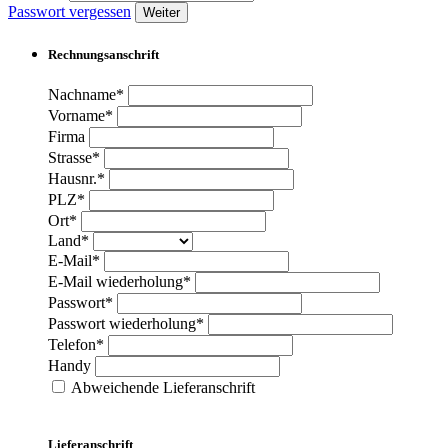
Passwort vergessen
Weiter
Rechnungsanschrift
Nachname*
Vorname*
Firma
Strasse*
Hausnr.*
PLZ*
Ort*
Land*
E-Mail*
E-Mail wiederholung*
Passwort*
Passwort wiederholung*
Telefon*
Handy
Abweichende Lieferanschrift
Lieferanschrift