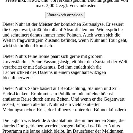
Preise inkl. MwSt. und Vorverkaufsgebühr, Buchungsgebühr von
max. 2,00 € zzgl. Versandkosten.
Warenkorb anzeigen
Dieter Nuhr ist der Meister der komischen Zeitanalyse. Er seziert
die Gegenwart, stößt überall auf Absurditäten und Widersprüche
und schreinert daraus immer neue Pointen. Auch wenn sich die
Welt in fragwürdigem Zustand befindet, wenn Nuhr auf Tour geht,
wirkt sie brüllend komisch.
Dieter Nuhrs feine Ironie paart sich gerne mit grobem
Unverständnis. Seine Fassungslosigkeit über den Zustand der Welt
verarbeitet er mit Sarkasmus. Bei ihm entlädt sich die
Lächerlichkeit des Daseins in einem sagenhaft witzigen
Ideenfeuerwerk.
Dieter Nuhrs Satire basiert auf Beobachtung, Staunen und Zu-
Ende-Denken. Er nimmt sein Publikum mit auf eine höchst
amüsante Reise durch ernste Zeiten. Und wenn er die Gegenwart
seziert, schauen alle hin. Nuhr ist ein vieldiskutierter
Meinungsmacher. Er ist der Influenzer unter den Bühnenkünstlern.
Die täglich wechselnde Aktualität und die immer neuen Säue, die
durchs Dorf getrieben werden, sorgen dafür, dass Dieter Nuhrs
Programm nie lange gleich bleibt. Im Dauerfeuer der Meldungen