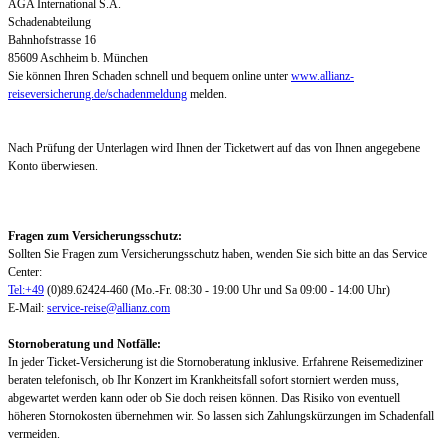
AGA International S.A.
Schadenabteilung
Bahnhofstrasse 16
85609 Aschheim b. München
Sie können Ihren Schaden schnell und bequem online unter
www.allianz-
reiseversicherung.de/schadenmeldung
melden.
Nach Prüfung der Unterlagen wird Ihnen der Ticketwert auf das von Ihnen angegebene
Konto überwiesen.
Fragen zum Versicherungsschutz:
Sollten Sie Fragen zum Versicherungsschutz haben, wenden Sie sich bitte an das Service
Center:
Tel:+49
(0)89.62424-460 (Mo.-Fr. 08:30 - 19:00 Uhr und Sa 09:00 - 14:00 Uhr)
E-Mail:
service-reise@allianz.com
Stornoberatung und Notfälle:
In jeder Ticket-Versicherung ist die Stornoberatung inklusive. Erfahrene Reisemediziner
beraten telefonisch, ob Ihr Konzert im Krankheitsfall sofort storniert werden muss,
abgewartet werden kann oder ob Sie doch reisen können. Das Risiko von eventuell
höheren Stornokosten übernehmen wir. So lassen sich Zahlungskürzungen im Schadenfall
vermeiden.