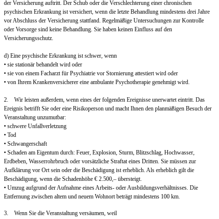
der Versicherung auftritt. Der Schub oder die Verschlechterung einer chronischen
psychischen Erkrankung ist versichert, wenn die letzte Behandlung mindestens drei Jahre
vor Abschluss der Versicherung stattfand. Regelmäßige Untersuchungen zur Kontrolle
oder Vorsorge sind keine Behandlung. Sie haben keinen Einfluss auf den
Versicherungsschutz.
d) Eine psychische Erkrankung ist schwer, wenn
• sie stationär behandelt wird oder
• sie von einem Facharzt für Psychiatrie vor Stornierung attestiert wird oder
• von Ihrem Krankenversicherer eine ambulante Psychotherapie genehmigt wird.
2. Wir leisten außerdem, wenn eines der folgenden Ereignisse unerwartet eintritt. Das
Ereignis betrifft Sie oder eine Risikoperson und macht Ihnen den planmäßigen Besuch der
Veranstaltung unzumutbar:
• schwere Unfallverletzung
• Tod
• Schwangerschaft
• Schaden am Eigentum durch: Feuer, Explosion, Sturm, Blitzschlag, Hochwasser,
Erdbeben, Wasserrohrbruch oder vorsätzliche Straftat eines Dritten. Sie müssen zur
Aufklärung vor Ort sein oder die Beschädigung ist erheblich. Als erheblich gilt die
Beschädigung, wenn die Schadenhöhe € 2.500,– übersteigt.
• Umzug aufgrund der Aufnahme eines Arbeits- oder Ausbildungsverhältnisses. Die
Entfernung zwischen altem und neuem Wohnort beträgt mindestens 100 km.
3. Wenn Sie die Veranstaltung versäumen, weil