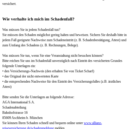
versichert.
Wie verhalte ich mich im Schadenfall?
Was müssen Sie in jedem Schadenfall tun?
Sie müssen den Schaden möglichst gering halten und beweisen. Sichern Sie deshalb bitte in
jedem Fall geeignete Nachweise zum Schadeneintritt (z. B. Schadenbestätigung, Attest) und
zum Umfang des Schadens (z. B. Rechnungen, Belege).
Was müssen Sie tun, wenn Sie eine Veranstaltung nicht besuchen können?
Bitte reichen Sie uns im Schadenfall unverzüglich nach Eintritt des versicherten Grundes
folgende Unterlagen ein:
• den Versicherungs-Nachweis (den erhalten Sie von Ticket Scharf)
• das Original der nicht entwerteten Karte
• die entsprechenden Nachweise für den Eintritt des Versicherungsfalles (z.B. ärztliches
Attest)
Bitte senden Sie die Unterlagen an folgende Adresse:
AGA International S.A.
Schadenabteilung
Bahnhofstrasse 16
85609 Aschheim b. München
Sie können Ihren Schaden schnell und bequem online unter
www.allianz-
reiseversicherung.de/schadenmeldung
melden.