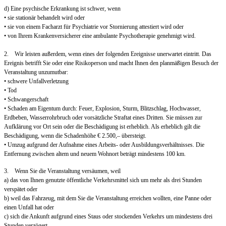
d) Eine psychische Erkrankung ist schwer, wenn
• sie stationär behandelt wird oder
• sie von einem Facharzt für Psychiatrie vor Stornierung attestiert wird oder
• von Ihrem Krankenversicherer eine ambulante Psychotherapie genehmigt wird.
2. Wir leisten außerdem, wenn eines der folgenden Ereignisse unerwartet eintritt. Das
Ereignis betrifft Sie oder eine Risikoperson und macht Ihnen den planmäßigen Besuch der
Veranstaltung unzumutbar:
• schwere Unfallverletzung
• Tod
• Schwangerschaft
• Schaden am Eigentum durch: Feuer, Explosion, Sturm, Blitzschlag, Hochwasser,
Erdbeben, Wasserrohrbruch oder vorsätzliche Straftat eines Dritten. Sie müssen zur
Aufklärung vor Ort sein oder die Beschädigung ist erheblich. Als erheblich gilt die
Beschädigung, wenn die Schadenhöhe € 2.500,– übersteigt.
• Umzug aufgrund der Aufnahme eines Arbeits- oder Ausbildungsverhältnisses. Die
Entfernung zwischen altem und neuem Wohnort beträgt mindestens 100 km.
3. Wenn Sie die Veranstaltung versäumen, weil
a) das von Ihnen genutzte öffentliche Verkehrsmittel sich um mehr als drei Stunden
verspätet oder
b) weil das Fahrzeug, mit dem Sie die Veranstaltung erreichen wollten, eine Panne oder
einen Unfall hat oder
c) sich die Ankunft aufgrund eines Staus oder stockenden Verkehrs um mindestens drei
Stunden verzögert.