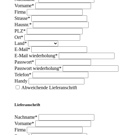
Vorname*
Firma
Strasse*
Hausnr.*
PLZ*
Ort*
Land*
E-Mail*
E-Mail wiederholung*
Passwort*
Passwort wiederholung*
Telefon*
Handy
Abweichende Lieferanschrift
Lieferanschrift
Nachname*
Vorname*
Firma