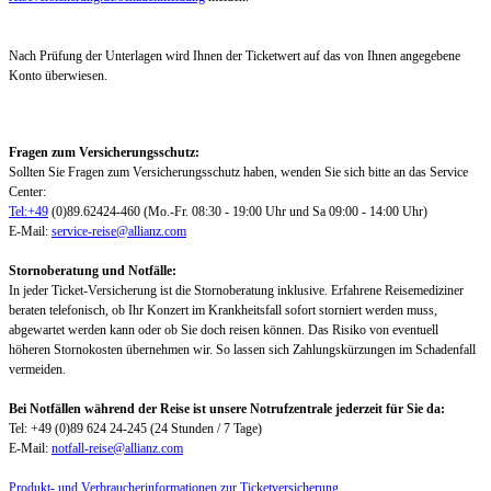
Nach Prüfung der Unterlagen wird Ihnen der Ticketwert auf das von Ihnen angegebene
Konto überwiesen.
Fragen zum Versicherungsschutz:
Sollten Sie Fragen zum Versicherungsschutz haben, wenden Sie sich bitte an das Service
Center:
Tel:+49
(0)89.62424-460 (Mo.-Fr. 08:30 - 19:00 Uhr und Sa 09:00 - 14:00 Uhr)
E-Mail:
service-reise@allianz.com
Stornoberatung und Notfälle:
In jeder Ticket-Versicherung ist die Stornoberatung inklusive. Erfahrene Reisemediziner
beraten telefonisch, ob Ihr Konzert im Krankheitsfall sofort storniert werden muss,
abgewartet werden kann oder ob Sie doch reisen können. Das Risiko von eventuell
höheren Stornokosten übernehmen wir. So lassen sich Zahlungskürzungen im Schadenfall
vermeiden.
Bei Notfällen während der Reise ist unsere Notrufzentrale jederzeit für Sie da:
Tel: +49 (0)89 624 24-245 (24 Stunden / 7 Tage)
E-Mail:
notfall-reise@allianz.com
Produkt- und Verbraucherinformationen zur Ticketversicherung