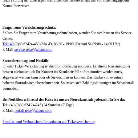
Nach Prüfung der Unterlagen wird Ihnen der Ticketwert auf das von Ihnen angegebene
Konto überwiesen.
Fragen zum Versicherungsschutz:
Sollten Sie Fragen zum Versicherungsschutz haben, wenden Sie sich bitte an das Service
Center:
Tel:+49
(0)89.62424-460 (Mo.-Fr. 08:30 - 19:00 Uhr und Sa 09:00 - 14:00 Uhr)
E-Mail:
service-reise@allianz.com
Stornoberatung und Notfälle:
In jeder Ticket-Versicherung ist die Stornoberatung inklusive. Erfahrene Reisemediziner
beraten telefonisch, ob Ihr Konzert im Krankheitsfall sofort storniert werden muss,
abgewartet werden kann oder ob Sie doch reisen können. Das Risiko von eventuell
höheren Stornokosten übernehmen wir. So lassen sich Zahlungskürzungen im Schadenfall
vermeiden.
Bei Notfällen während der Reise ist unsere Notrufzentrale jederzeit für Sie da:
Tel: +49 (0)89 624 24-245 (24 Stunden / 7 Tage)
E-Mail:
notfall-reise@allianz.com
Produkt- und Verbraucherinformationen zur Ticketversicherung