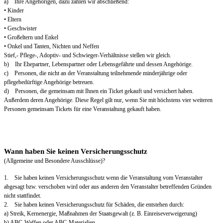
a) Ihre Angehörigen, dazu zählen wir abschließend:
• Kinder
• Eltern
• Geschwister
• Großeltern und Enkel
• Onkel und Tanten, Nichten und Neffen
Stief,- Pflege-, Adoptiv- und Schwieger-Verhältnisse stellen wir gleich.
b) Ihr Ehepartner, Lebenspartner oder Lebensgefährte und dessen Angehörige.
c) Personen, die nicht an der Veranstaltung teilnehmende minderjährige oder
pflegebedürftige Angehörige betreuen.
d) Personen, die gemeinsam mit Ihnen ein Ticket gekauft und versichert haben.
Außerdem deren Angehörige. Diese Regel gilt nur, wenn Sie mit höchstens vier weiteren
Personen gemeinsam Tickets für eine Veranstaltung gekauft haben.
Wann haben Sie keinen Versicherungsschutz
(Allgemeine und Besondere Ausschlüsse)?
1. Sie haben keinen Versicherungsschutz wenn die Veranstaltung vom Veranstalter
abgesagt bzw. verschoben wird oder aus anderen den Veranstalter betreffenden Gründen
nicht stattfindet.
2. Sie haben keinen Versicherungsschutz für Schäden, die entstehen durch:
a) Streik, Kernenergie, Maßnahmen der Staatsgewalt (z. B. Einreiseverweigerung)
b) ABC-Waffen oder ABC-Materialien.