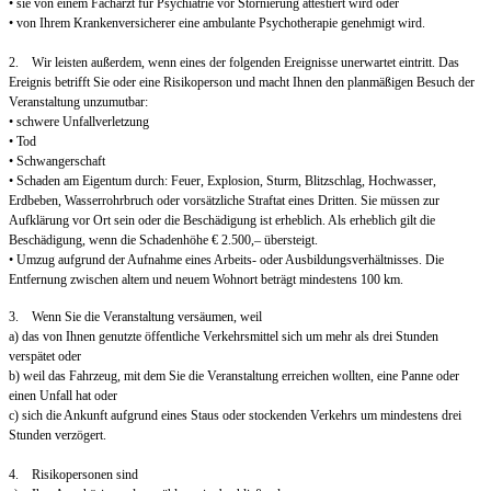
• sie von einem Facharzt für Psychiatrie vor Stornierung attestiert wird oder
• von Ihrem Krankenversicherer eine ambulante Psychotherapie genehmigt wird.
2. Wir leisten außerdem, wenn eines der folgenden Ereignisse unerwartet eintritt. Das
Ereignis betrifft Sie oder eine Risikoperson und macht Ihnen den planmäßigen Besuch der
Veranstaltung unzumutbar:
• schwere Unfallverletzung
• Tod
• Schwangerschaft
• Schaden am Eigentum durch: Feuer, Explosion, Sturm, Blitzschlag, Hochwasser,
Erdbeben, Wasserrohrbruch oder vorsätzliche Straftat eines Dritten. Sie müssen zur
Aufklärung vor Ort sein oder die Beschädigung ist erheblich. Als erheblich gilt die
Beschädigung, wenn die Schadenhöhe € 2.500,– übersteigt.
• Umzug aufgrund der Aufnahme eines Arbeits- oder Ausbildungsverhältnisses. Die
Entfernung zwischen altem und neuem Wohnort beträgt mindestens 100 km.
3. Wenn Sie die Veranstaltung versäumen, weil
a) das von Ihnen genutzte öffentliche Verkehrsmittel sich um mehr als drei Stunden
verspätet oder
b) weil das Fahrzeug, mit dem Sie die Veranstaltung erreichen wollten, eine Panne oder
einen Unfall hat oder
c) sich die Ankunft aufgrund eines Staus oder stockenden Verkehrs um mindestens drei
Stunden verzögert.
4. Risikopersonen sind