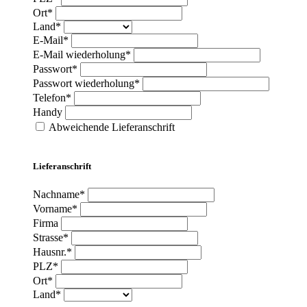
Ort*
Land*
E-Mail*
E-Mail wiederholung*
Passwort*
Passwort wiederholung*
Telefon*
Handy
Abweichende Lieferanschrift
Lieferanschrift
Nachname*
Vorname*
Firma
Strasse*
Hausnr.*
PLZ*
Ort*
Land*