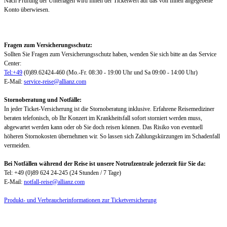
Nach Prüfung der Unterlagen wird Ihnen der Ticketwert auf das von Ihnen angegebene
Konto überwiesen.
Fragen zum Versicherungsschutz:
Sollten Sie Fragen zum Versicherungsschutz haben, wenden Sie sich bitte an das Service
Center:
Tel:+49
(0)89.62424-460 (Mo.-Fr. 08:30 - 19:00 Uhr und Sa 09:00 - 14:00 Uhr)
E-Mail:
service-reise@allianz.com
Stornoberatung und Notfälle:
In jeder Ticket-Versicherung ist die Stornoberatung inklusive. Erfahrene Reisemediziner
beraten telefonisch, ob Ihr Konzert im Krankheitsfall sofort storniert werden muss,
abgewartet werden kann oder ob Sie doch reisen können. Das Risiko von eventuell
höheren Stornokosten übernehmen wir. So lassen sich Zahlungskürzungen im Schadenfall
vermeiden.
Bei Notfällen während der Reise ist unsere Notrufzentrale jederzeit für Sie da:
Tel: +49 (0)89 624 24-245 (24 Stunden / 7 Tage)
E-Mail:
notfall-reise@allianz.com
Produkt- und Verbraucherinformationen zur Ticketversicherung