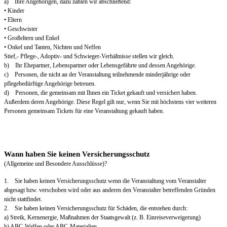
a) Ihre Angehörigen, dazu zählen wir abschließend:
• Kinder
• Eltern
• Geschwister
• Großeltern und Enkel
• Onkel und Tanten, Nichten und Neffen
Stief,- Pflege-, Adoptiv- und Schwieger-Verhältnisse stellen wir gleich.
b) Ihr Ehepartner, Lebenspartner oder Lebensgefährte und dessen Angehörige.
c) Personen, die nicht an der Veranstaltung teilnehmende minderjährige oder
pflegebedürftige Angehörige betreuen.
d) Personen, die gemeinsam mit Ihnen ein Ticket gekauft und versichert haben.
Außerdem deren Angehörige. Diese Regel gilt nur, wenn Sie mit höchstens vier weiteren
Personen gemeinsam Tickets für eine Veranstaltung gekauft haben.
Wann haben Sie keinen Versicherungsschutz
(Allgemeine und Besondere Ausschlüsse)?
1. Sie haben keinen Versicherungsschutz wenn die Veranstaltung vom Veranstalter
abgesagt bzw. verschoben wird oder aus anderen den Veranstalter betreffenden Gründen
nicht stattfindet.
2. Sie haben keinen Versicherungsschutz für Schäden, die entstehen durch:
a) Streik, Kernenergie, Maßnahmen der Staatsgewalt (z. B. Einreiseverweigerung)
b) ABC-Waffen oder ABC-Materialien.