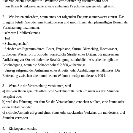
• sie von einem Facharzt für Psychiatrie vor Stornierung attestiert wird oder
• von Ihrem Krankenversicherer eine ambulante Psychotherapie genehmigt wird.
2. Wir leisten außerdem, wenn eines der folgenden Ereignisse unerwartet eintritt. Das
Ereignis betrifft Sie oder eine Risikoperson und macht Ihnen den planmäßigen Besuch der
Veranstaltung unzumutbar:
• schwere Unfallverletzung
• Tod
• Schwangerschaft
• Schaden am Eigentum durch: Feuer, Explosion, Sturm, Blitzschlag, Hochwasser,
Erdbeben, Wasserrohrbruch oder vorsätzliche Straftat eines Dritten. Sie müssen zur
Aufklärung vor Ort sein oder die Beschädigung ist erheblich. Als erheblich gilt die
Beschädigung, wenn die Schadenhöhe € 2.500,– übersteigt.
• Umzug aufgrund der Aufnahme eines Arbeits- oder Ausbildungsverhältnisses. Die
Entfernung zwischen altem und neuem Wohnort beträgt mindestens 100 km.
3. Wenn Sie die Veranstaltung versäumen, weil
a) das von Ihnen genutzte öffentliche Verkehrsmittel sich um mehr als drei Stunden
verspätet oder
b) weil das Fahrzeug, mit dem Sie die Veranstaltung erreichen wollten, eine Panne oder
einen Unfall hat oder
c) sich die Ankunft aufgrund eines Staus oder stockenden Verkehrs um mindestens drei
Stunden verzögert.
4. Risikopersonen sind