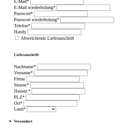
E-Mail*
E-Mail wiederholung*
Passwort*
Passwort wiederholung*
Telefon*
Handy
Abweichende Lieferanschrift
Lieferanschrift
Nachname*
Vorname*
Firma
Strasse*
Hausnr.*
PLZ*
Ort*
Land*
Versandart