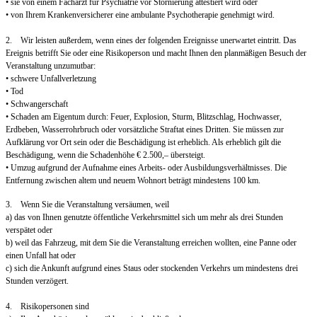
• sie von einem Facharzt für Psychiatrie vor Stornierung attestiert wird oder
• von Ihrem Krankenversicherer eine ambulante Psychotherapie genehmigt wird.
2. Wir leisten außerdem, wenn eines der folgenden Ereignisse unerwartet eintritt. Das
Ereignis betrifft Sie oder eine Risikoperson und macht Ihnen den planmäßigen Besuch der
Veranstaltung unzumutbar:
• schwere Unfallverletzung
• Tod
• Schwangerschaft
• Schaden am Eigentum durch: Feuer, Explosion, Sturm, Blitzschlag, Hochwasser,
Erdbeben, Wasserrohrbruch oder vorsätzliche Straftat eines Dritten. Sie müssen zur
Aufklärung vor Ort sein oder die Beschädigung ist erheblich. Als erheblich gilt die
Beschädigung, wenn die Schadenhöhe € 2.500,– übersteigt.
• Umzug aufgrund der Aufnahme eines Arbeits- oder Ausbildungsverhältnisses. Die
Entfernung zwischen altem und neuem Wohnort beträgt mindestens 100 km.
3. Wenn Sie die Veranstaltung versäumen, weil
a) das von Ihnen genutzte öffentliche Verkehrsmittel sich um mehr als drei Stunden
verspätet oder
b) weil das Fahrzeug, mit dem Sie die Veranstaltung erreichen wollten, eine Panne oder
einen Unfall hat oder
c) sich die Ankunft aufgrund eines Staus oder stockenden Verkehrs um mindestens drei
Stunden verzögert.
4. Risikopersonen sind