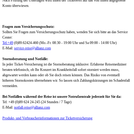
Nach Prüfung der Unterlagen wird Ihnen der Ticketwert auf das von Ihnen angegebene
Konto überwiesen.
Fragen zum Versicherungsschutz:
Sollten Sie Fragen zum Versicherungsschutz haben, wenden Sie sich bitte an das Service
Center:
Tel:+49
(0)89.62424-460 (Mo.-Fr. 08:30 - 19:00 Uhr und Sa 09:00 - 14:00 Uhr)
E-Mail:
service-reise@allianz.com
Stornoberatung und Notfälle:
In jeder Ticket-Versicherung ist die Stornoberatung inklusive. Erfahrene Reisemediziner
beraten telefonisch, ob Ihr Konzert im Krankheitsfall sofort storniert werden muss,
abgewartet werden kann oder ob Sie doch reisen können. Das Risiko von eventuell
höheren Stornokosten übernehmen wir. So lassen sich Zahlungskürzungen im Schadenfall
vermeiden.
Bei Notfällen während der Reise ist unsere Notrufzentrale jederzeit für Sie da:
Tel: +49 (0)89 624 24-245 (24 Stunden / 7 Tage)
E-Mail:
notfall-reise@allianz.com
Produkt- und Verbraucherinformationen zur Ticketversicherung