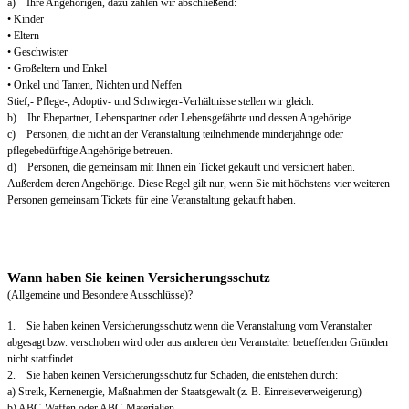
a) Ihre Angehörigen, dazu zählen wir abschließend:
• Kinder
• Eltern
• Geschwister
• Großeltern und Enkel
• Onkel und Tanten, Nichten und Neffen
Stief,- Pflege-, Adoptiv- und Schwieger-Verhältnisse stellen wir gleich.
b) Ihr Ehepartner, Lebenspartner oder Lebensgefährte und dessen Angehörige.
c) Personen, die nicht an der Veranstaltung teilnehmende minderjährige oder
pflegebedürftige Angehörige betreuen.
d) Personen, die gemeinsam mit Ihnen ein Ticket gekauft und versichert haben.
Außerdem deren Angehörige. Diese Regel gilt nur, wenn Sie mit höchstens vier weiteren
Personen gemeinsam Tickets für eine Veranstaltung gekauft haben.
Wann haben Sie keinen Versicherungsschutz
(Allgemeine und Besondere Ausschlüsse)?
1. Sie haben keinen Versicherungsschutz wenn die Veranstaltung vom Veranstalter
abgesagt bzw. verschoben wird oder aus anderen den Veranstalter betreffenden Gründen
nicht stattfindet.
2. Sie haben keinen Versicherungsschutz für Schäden, die entstehen durch:
a) Streik, Kernenergie, Maßnahmen der Staatsgewalt (z. B. Einreiseverweigerung)
b) ABC-Waffen oder ABC-Materialien.