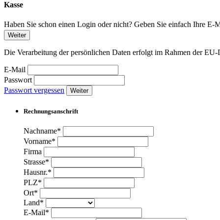
Kasse
Haben Sie schon einen Login oder nicht? Geben Sie einfach Ihre E-Ma
Weiter
Die Verarbeitung der persönlichen Daten erfolgt im Rahmen der 
E-Mail
Passwort
Passwort vergessen
Weiter
Rechnungsanschrift
Nachname*
Vorname*
Firma
Strasse*
Hausnr.*
PLZ*
Ort*
Land*
E-Mail*