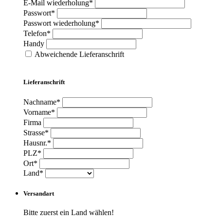
E-Mail wiederholung*
Passwort*
Passwort wiederholung*
Telefon*
Handy
Abweichende Lieferanschrift
Lieferanschrift
Nachname*
Vorname*
Firma
Strasse*
Hausnr.*
PLZ*
Ort*
Land*
Versandart
Bitte zuerst ein Land wählen!