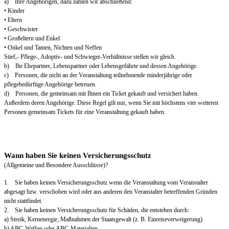
a) Ihre Angehörigen, dazu zählen wir abschließend:
• Kinder
• Eltern
• Geschwister
• Großeltern und Enkel
• Onkel und Tanten, Nichten und Neffen
Stief,- Pflege-, Adoptiv- und Schwieger-Verhältnisse stellen wir gleich.
b) Ihr Ehepartner, Lebenspartner oder Lebensgefährte und dessen Angehörige.
c) Personen, die nicht an der Veranstaltung teilnehmende minderjährige oder
pflegebedürftige Angehörige betreuen.
d) Personen, die gemeinsam mit Ihnen ein Ticket gekauft und versichert haben.
Außerdem deren Angehörige. Diese Regel gilt nur, wenn Sie mit höchstens vier weiteren
Personen gemeinsam Tickets für eine Veranstaltung gekauft haben.
Wann haben Sie keinen Versicherungsschutz
(Allgemeine und Besondere Ausschlüsse)?
1. Sie haben keinen Versicherungsschutz wenn die Veranstaltung vom Veranstalter
abgesagt bzw. verschoben wird oder aus anderen den Veranstalter betreffenden Gründen
nicht stattfindet.
2. Sie haben keinen Versicherungsschutz für Schäden, die entstehen durch:
a) Streik, Kernenergie, Maßnahmen der Staatsgewalt (z. B. Einreiseverweigerung)
b) ABC-Waffen oder ABC-Materialien.