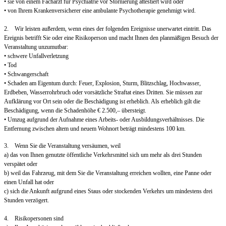
• sie von einem Facharzt für Psychiatrie vor Stornierung attestiert wird oder
• von Ihrem Krankenversicherer eine ambulante Psychotherapie genehmigt wird.
2. Wir leisten außerdem, wenn eines der folgenden Ereignisse unerwartet eintritt. Das
Ereignis betrifft Sie oder eine Risikoperson und macht Ihnen den planmäßigen Besuch der
Veranstaltung unzumutbar:
• schwere Unfallverletzung
• Tod
• Schwangerschaft
• Schaden am Eigentum durch: Feuer, Explosion, Sturm, Blitzschlag, Hochwasser,
Erdbeben, Wasserrohrbruch oder vorsätzliche Straftat eines Dritten. Sie müssen zur
Aufklärung vor Ort sein oder die Beschädigung ist erheblich. Als erheblich gilt die
Beschädigung, wenn die Schadenhöhe € 2.500,– übersteigt.
• Umzug aufgrund der Aufnahme eines Arbeits- oder Ausbildungsverhältnisses. Die
Entfernung zwischen altem und neuem Wohnort beträgt mindestens 100 km.
3. Wenn Sie die Veranstaltung versäumen, weil
a) das von Ihnen genutzte öffentliche Verkehrsmittel sich um mehr als drei Stunden
verspätet oder
b) weil das Fahrzeug, mit dem Sie die Veranstaltung erreichen wollten, eine Panne oder
einen Unfall hat oder
c) sich die Ankunft aufgrund eines Staus oder stockenden Verkehrs um mindestens drei
Stunden verzögert.
4. Risikopersonen sind