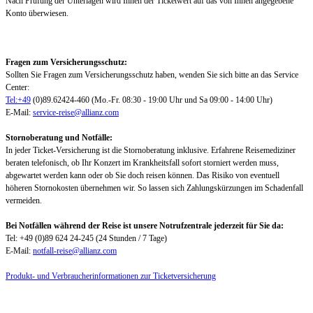
Nach Prüfung der Unterlagen wird Ihnen der Ticketwert auf das von Ihnen angegebene
Konto überwiesen.
Fragen zum Versicherungsschutz:
Sollten Sie Fragen zum Versicherungsschutz haben, wenden Sie sich bitte an das Service
Center:
Tel:+49
(0)89.62424-460 (Mo.-Fr. 08:30 - 19:00 Uhr und Sa 09:00 - 14:00 Uhr)
E-Mail:
service-reise@allianz.com
Stornoberatung und Notfälle:
In jeder Ticket-Versicherung ist die Stornoberatung inklusive. Erfahrene Reisemediziner
beraten telefonisch, ob Ihr Konzert im Krankheitsfall sofort storniert werden muss,
abgewartet werden kann oder ob Sie doch reisen können. Das Risiko von eventuell
höheren Stornokosten übernehmen wir. So lassen sich Zahlungskürzungen im Schadenfall
vermeiden.
Bei Notfällen während der Reise ist unsere Notrufzentrale jederzeit für Sie da:
Tel: +49 (0)89 624 24-245 (24 Stunden / 7 Tage)
E-Mail:
notfall-reise@allianz.com
Produkt- und Verbraucherinformationen zur Ticketversicherung