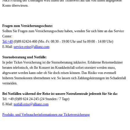
Nach Prüfung der Unterlagen wird Ihnen der Ticketwert auf das von Ihnen angegebene
Konto überwiesen.
Fragen zum Versicherungsschutz:
Sollten Sie Fragen zum Versicherungsschutz haben, wenden Sie sich bitte an das Service
Center:
Tel:+49
(0)89.62424-460 (Mo.-Fr. 08:30 - 19:00 Uhr und Sa 09:00 - 14:00 Uhr)
E-Mail:
service-reise@allianz.com
Stornoberatung und Notfälle:
In jeder Ticket-Versicherung ist die Stornoberatung inklusive. Erfahrene Reisemediziner
beraten telefonisch, ob Ihr Konzert im Krankheitsfall sofort storniert werden muss,
abgewartet werden kann oder ob Sie doch reisen können. Das Risiko von eventuell
höheren Stornokosten übernehmen wir. So lassen sich Zahlungskürzungen im Schadenfall
vermeiden.
Bei Notfällen während der Reise ist unsere Notrufzentrale jederzeit für Sie da:
Tel: +49 (0)89 624 24-245 (24 Stunden / 7 Tage)
E-Mail:
notfall-reise@allianz.com
Produkt- und Verbraucherinformationen zur Ticketversicherung