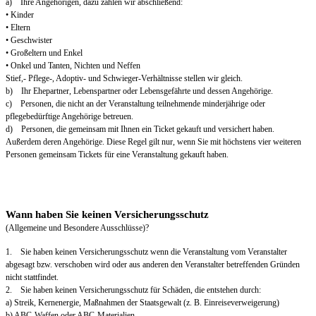
a) Ihre Angehörigen, dazu zählen wir abschließend:
• Kinder
• Eltern
• Geschwister
• Großeltern und Enkel
• Onkel und Tanten, Nichten und Neffen
Stief,- Pflege-, Adoptiv- und Schwieger-Verhältnisse stellen wir gleich.
b) Ihr Ehepartner, Lebenspartner oder Lebensgefährte und dessen Angehörige.
c) Personen, die nicht an der Veranstaltung teilnehmende minderjährige oder
pflegebedürftige Angehörige betreuen.
d) Personen, die gemeinsam mit Ihnen ein Ticket gekauft und versichert haben.
Außerdem deren Angehörige. Diese Regel gilt nur, wenn Sie mit höchstens vier weiteren
Personen gemeinsam Tickets für eine Veranstaltung gekauft haben.
Wann haben Sie keinen Versicherungsschutz
(Allgemeine und Besondere Ausschlüsse)?
1. Sie haben keinen Versicherungsschutz wenn die Veranstaltung vom Veranstalter
abgesagt bzw. verschoben wird oder aus anderen den Veranstalter betreffenden Gründen
nicht stattfindet.
2. Sie haben keinen Versicherungsschutz für Schäden, die entstehen durch:
a) Streik, Kernenergie, Maßnahmen der Staatsgewalt (z. B. Einreiseverweigerung)
b) ABC-Waffen oder ABC-Materialien.