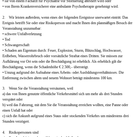
• sie von einem Facharzt für Psychiatrie vor Stornierung attestiert wird oder
• von Ihrem Krankenversicherer eine ambulante Psychotherapie genehmigt wird.
2. Wir leisten außerdem, wenn eines der folgenden Ereignisse unerwartet eintritt. Das
Ereignis betrifft Sie oder eine Risikoperson und macht Ihnen den planmäßigen Besuch der
Veranstaltung unzumutbar:
• schwere Unfallverletzung
• Tod
• Schwangerschaft
• Schaden am Eigentum durch: Feuer, Explosion, Sturm, Blitzschlag, Hochwasser,
Erdbeben, Wasserrohrbruch oder vorsätzliche Straftat eines Dritten. Sie müssen zur
Aufklärung vor Ort sein oder die Beschädigung ist erheblich. Als erheblich gilt die
Beschädigung, wenn die Schadenhöhe € 2.500,– übersteigt.
• Umzug aufgrund der Aufnahme eines Arbeits- oder Ausbildungsverhältnisses. Die
Entfernung zwischen altem und neuem Wohnort beträgt mindestens 100 km.
3. Wenn Sie die Veranstaltung versäumen, weil
a) das von Ihnen genutzte öffentliche Verkehrsmittel sich um mehr als drei Stunden
verspätet oder
b) weil das Fahrzeug, mit dem Sie die Veranstaltung erreichen wollten, eine Panne oder
einen Unfall hat oder
c) sich die Ankunft aufgrund eines Staus oder stockenden Verkehrs um mindestens drei
Stunden verzögert.
4. Risikopersonen sind