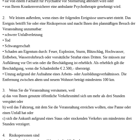
• sie von einem Facharzt für Psychiatrie vor Stornierung attestiert wird oder
• von Ihrem Krankenversicherer eine ambulante Psychotherapie genehmigt wird.
2. Wir leisten außerdem, wenn eines der folgenden Ereignisse unerwartet eintritt. Das
Ereignis betrifft Sie oder eine Risikoperson und macht Ihnen den planmäßigen Besuch der
Veranstaltung unzumutbar:
• schwere Unfallverletzung
• Tod
• Schwangerschaft
• Schaden am Eigentum durch: Feuer, Explosion, Sturm, Blitzschlag, Hochwasser,
Erdbeben, Wasserrohrbruch oder vorsätzliche Straftat eines Dritten. Sie müssen zur
Aufklärung vor Ort sein oder die Beschädigung ist erheblich. Als erheblich gilt die
Beschädigung, wenn die Schadenhöhe € 2.500,– übersteigt.
• Umzug aufgrund der Aufnahme eines Arbeits- oder Ausbildungsverhältnisses. Die
Entfernung zwischen altem und neuem Wohnort beträgt mindestens 100 km.
3. Wenn Sie die Veranstaltung versäumen, weil
a) das von Ihnen genutzte öffentliche Verkehrsmittel sich um mehr als drei Stunden
verspätet oder
b) weil das Fahrzeug, mit dem Sie die Veranstaltung erreichen wollten, eine Panne oder
einen Unfall hat oder
c) sich die Ankunft aufgrund eines Staus oder stockenden Verkehrs um mindestens drei
Stunden verzögert.
4. Risikopersonen sind