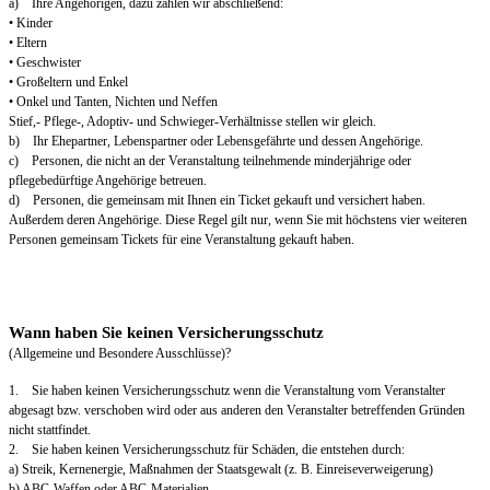
a) Ihre Angehörigen, dazu zählen wir abschließend:
• Kinder
• Eltern
• Geschwister
• Großeltern und Enkel
• Onkel und Tanten, Nichten und Neffen
Stief,- Pflege-, Adoptiv- und Schwieger-Verhältnisse stellen wir gleich.
b) Ihr Ehepartner, Lebenspartner oder Lebensgefährte und dessen Angehörige.
c) Personen, die nicht an der Veranstaltung teilnehmende minderjährige oder
pflegebedürftige Angehörige betreuen.
d) Personen, die gemeinsam mit Ihnen ein Ticket gekauft und versichert haben.
Außerdem deren Angehörige. Diese Regel gilt nur, wenn Sie mit höchstens vier weiteren
Personen gemeinsam Tickets für eine Veranstaltung gekauft haben.
Wann haben Sie keinen Versicherungsschutz
(Allgemeine und Besondere Ausschlüsse)?
1. Sie haben keinen Versicherungsschutz wenn die Veranstaltung vom Veranstalter
abgesagt bzw. verschoben wird oder aus anderen den Veranstalter betreffenden Gründen
nicht stattfindet.
2. Sie haben keinen Versicherungsschutz für Schäden, die entstehen durch:
a) Streik, Kernenergie, Maßnahmen der Staatsgewalt (z. B. Einreiseverweigerung)
b) ABC-Waffen oder ABC-Materialien.