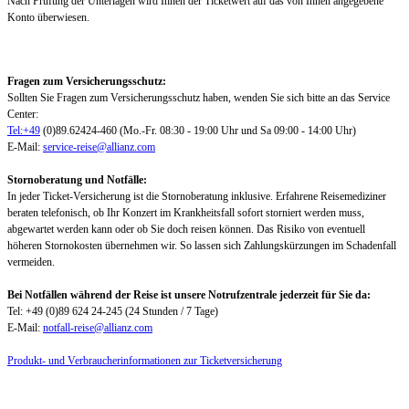
Nach Prüfung der Unterlagen wird Ihnen der Ticketwert auf das von Ihnen angegebene
Konto überwiesen.
Fragen zum Versicherungsschutz:
Sollten Sie Fragen zum Versicherungsschutz haben, wenden Sie sich bitte an das Service
Center:
Tel:+49
(0)89.62424-460 (Mo.-Fr. 08:30 - 19:00 Uhr und Sa 09:00 - 14:00 Uhr)
E-Mail:
service-reise@allianz.com
Stornoberatung und Notfälle:
In jeder Ticket-Versicherung ist die Stornoberatung inklusive. Erfahrene Reisemediziner
beraten telefonisch, ob Ihr Konzert im Krankheitsfall sofort storniert werden muss,
abgewartet werden kann oder ob Sie doch reisen können. Das Risiko von eventuell
höheren Stornokosten übernehmen wir. So lassen sich Zahlungskürzungen im Schadenfall
vermeiden.
Bei Notfällen während der Reise ist unsere Notrufzentrale jederzeit für Sie da:
Tel: +49 (0)89 624 24-245 (24 Stunden / 7 Tage)
E-Mail:
notfall-reise@allianz.com
Produkt- und Verbraucherinformationen zur Ticketversicherung