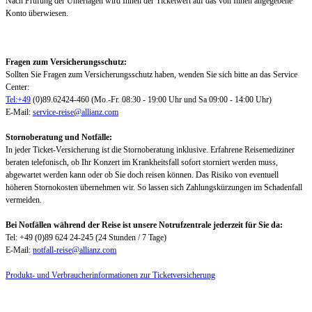
Nach Prüfung der Unterlagen wird Ihnen der Ticketwert auf das von Ihnen angegebene
Konto überwiesen.
Fragen zum Versicherungsschutz:
Sollten Sie Fragen zum Versicherungsschutz haben, wenden Sie sich bitte an das Service
Center:
Tel:+49
(0)89.62424-460 (Mo.-Fr. 08:30 - 19:00 Uhr und Sa 09:00 - 14:00 Uhr)
E-Mail:
service-reise@allianz.com
Stornoberatung und Notfälle:
In jeder Ticket-Versicherung ist die Stornoberatung inklusive. Erfahrene Reisemediziner
beraten telefonisch, ob Ihr Konzert im Krankheitsfall sofort storniert werden muss,
abgewartet werden kann oder ob Sie doch reisen können. Das Risiko von eventuell
höheren Stornokosten übernehmen wir. So lassen sich Zahlungskürzungen im Schadenfall
vermeiden.
Bei Notfällen während der Reise ist unsere Notrufzentrale jederzeit für Sie da:
Tel: +49 (0)89 624 24-245 (24 Stunden / 7 Tage)
E-Mail:
notfall-reise@allianz.com
Produkt- und Verbraucherinformationen zur Ticketversicherung