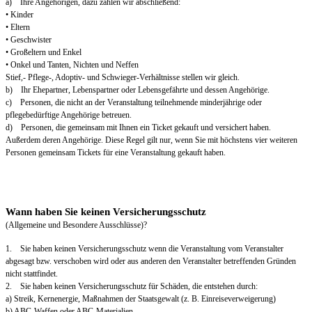
a) Ihre Angehörigen, dazu zählen wir abschließend:
• Kinder
• Eltern
• Geschwister
• Großeltern und Enkel
• Onkel und Tanten, Nichten und Neffen
Stief,- Pflege-, Adoptiv- und Schwieger-Verhältnisse stellen wir gleich.
b) Ihr Ehepartner, Lebenspartner oder Lebensgefährte und dessen Angehörige.
c) Personen, die nicht an der Veranstaltung teilnehmende minderjährige oder
pflegebedürftige Angehörige betreuen.
d) Personen, die gemeinsam mit Ihnen ein Ticket gekauft und versichert haben.
Außerdem deren Angehörige. Diese Regel gilt nur, wenn Sie mit höchstens vier weiteren
Personen gemeinsam Tickets für eine Veranstaltung gekauft haben.
Wann haben Sie keinen Versicherungsschutz
(Allgemeine und Besondere Ausschlüsse)?
1. Sie haben keinen Versicherungsschutz wenn die Veranstaltung vom Veranstalter
abgesagt bzw. verschoben wird oder aus anderen den Veranstalter betreffenden Gründen
nicht stattfindet.
2. Sie haben keinen Versicherungsschutz für Schäden, die entstehen durch:
a) Streik, Kernenergie, Maßnahmen der Staatsgewalt (z. B. Einreiseverweigerung)
b) ABC-Waffen oder ABC-Materialien.