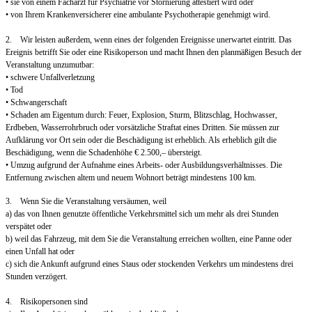
• sie von einem Facharzt für Psychiatrie vor Stornierung attestiert wird oder
• von Ihrem Krankenversicherer eine ambulante Psychotherapie genehmigt wird.
2. Wir leisten außerdem, wenn eines der folgenden Ereignisse unerwartet eintritt. Das
Ereignis betrifft Sie oder eine Risikoperson und macht Ihnen den planmäßigen Besuch der
Veranstaltung unzumutbar:
• schwere Unfallverletzung
• Tod
• Schwangerschaft
• Schaden am Eigentum durch: Feuer, Explosion, Sturm, Blitzschlag, Hochwasser,
Erdbeben, Wasserrohrbruch oder vorsätzliche Straftat eines Dritten. Sie müssen zur
Aufklärung vor Ort sein oder die Beschädigung ist erheblich. Als erheblich gilt die
Beschädigung, wenn die Schadenhöhe € 2.500,– übersteigt.
• Umzug aufgrund der Aufnahme eines Arbeits- oder Ausbildungsverhältnisses. Die
Entfernung zwischen altem und neuem Wohnort beträgt mindestens 100 km.
3. Wenn Sie die Veranstaltung versäumen, weil
a) das von Ihnen genutzte öffentliche Verkehrsmittel sich um mehr als drei Stunden
verspätet oder
b) weil das Fahrzeug, mit dem Sie die Veranstaltung erreichen wollten, eine Panne oder
einen Unfall hat oder
c) sich die Ankunft aufgrund eines Staus oder stockenden Verkehrs um mindestens drei
Stunden verzögert.
4. Risikopersonen sind