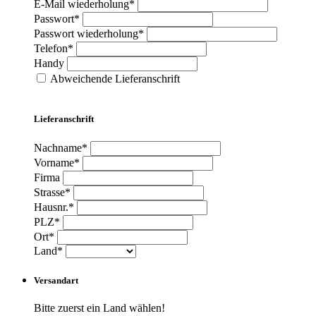
E-Mail wiederholung*
Passwort*
Passwort wiederholung*
Telefon*
Handy
Abweichende Lieferanschrift
Lieferanschrift
Nachname*
Vorname*
Firma
Strasse*
Hausnr.*
PLZ*
Ort*
Land*
Versandart
Bitte zuerst ein Land wählen!