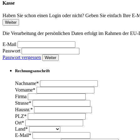
Kasse
Haben Sie schon einen Login oder nicht? Geben Sie einfach Ihre E-Ma
Weiter
Die Verarbeitung der persönlichen Daten erfolgt im Rahmen der 
E-Mail
Passwort
Passwort vergessen
Weiter
Rechnungsanschrift
Nachname*
Vorname*
Firma
Strasse*
Hausnr.*
PLZ*
Ort*
Land*
E-Mail*