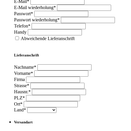
E-Mail*
E-Mail wiederholung*
Passwort*
Passwort wiederholung*
Telefon*
Handy
Abweichende Lieferanschrift
Lieferanschrift
Nachname*
Vorname*
Firma
Strasse*
Hausnr.*
PLZ*
Ort*
Land*
Versandart