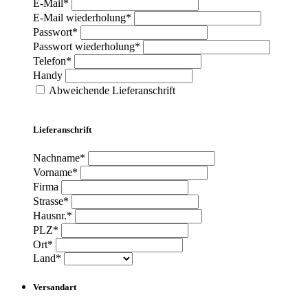
E-Mail*
E-Mail wiederholung*
Passwort*
Passwort wiederholung*
Telefon*
Handy
Abweichende Lieferanschrift
Lieferanschrift
Nachname*
Vorname*
Firma
Strasse*
Hausnr.*
PLZ*
Ort*
Land*
Versandart