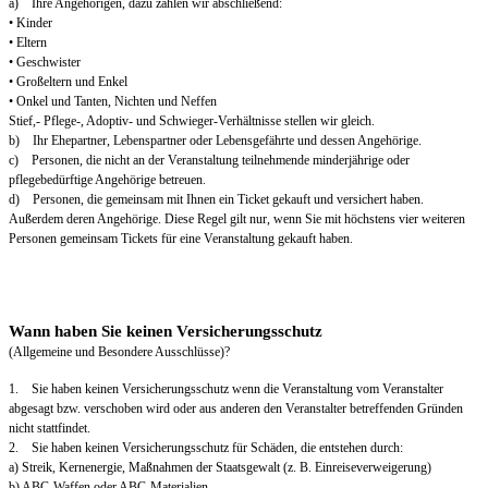
a) Ihre Angehörigen, dazu zählen wir abschließend:
• Kinder
• Eltern
• Geschwister
• Großeltern und Enkel
• Onkel und Tanten, Nichten und Neffen
Stief,- Pflege-, Adoptiv- und Schwieger-Verhältnisse stellen wir gleich.
b) Ihr Ehepartner, Lebenspartner oder Lebensgefährte und dessen Angehörige.
c) Personen, die nicht an der Veranstaltung teilnehmende minderjährige oder
pflegebedürftige Angehörige betreuen.
d) Personen, die gemeinsam mit Ihnen ein Ticket gekauft und versichert haben.
Außerdem deren Angehörige. Diese Regel gilt nur, wenn Sie mit höchstens vier weiteren
Personen gemeinsam Tickets für eine Veranstaltung gekauft haben.
Wann haben Sie keinen Versicherungsschutz
(Allgemeine und Besondere Ausschlüsse)?
1. Sie haben keinen Versicherungsschutz wenn die Veranstaltung vom Veranstalter
abgesagt bzw. verschoben wird oder aus anderen den Veranstalter betreffenden Gründen
nicht stattfindet.
2. Sie haben keinen Versicherungsschutz für Schäden, die entstehen durch:
a) Streik, Kernenergie, Maßnahmen der Staatsgewalt (z. B. Einreiseverweigerung)
b) ABC-Waffen oder ABC-Materialien.