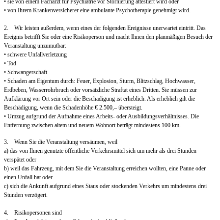
• sie von einem Facharzt für Psychiatrie vor Stornierung attestiert wird oder
• von Ihrem Krankenversicherer eine ambulante Psychotherapie genehmigt wird.
2. Wir leisten außerdem, wenn eines der folgenden Ereignisse unerwartet eintritt. Das
Ereignis betrifft Sie oder eine Risikoperson und macht Ihnen den planmäßigen Besuch der
Veranstaltung unzumutbar:
• schwere Unfallverletzung
• Tod
• Schwangerschaft
• Schaden am Eigentum durch: Feuer, Explosion, Sturm, Blitzschlag, Hochwasser,
Erdbeben, Wasserrohrbruch oder vorsätzliche Straftat eines Dritten. Sie müssen zur
Aufklärung vor Ort sein oder die Beschädigung ist erheblich. Als erheblich gilt die
Beschädigung, wenn die Schadenhöhe € 2.500,– übersteigt.
• Umzug aufgrund der Aufnahme eines Arbeits- oder Ausbildungsverhältnisses. Die
Entfernung zwischen altem und neuem Wohnort beträgt mindestens 100 km.
3. Wenn Sie die Veranstaltung versäumen, weil
a) das von Ihnen genutzte öffentliche Verkehrsmittel sich um mehr als drei Stunden
verspätet oder
b) weil das Fahrzeug, mit dem Sie die Veranstaltung erreichen wollten, eine Panne oder
einen Unfall hat oder
c) sich die Ankunft aufgrund eines Staus oder stockenden Verkehrs um mindestens drei
Stunden verzögert.
4. Risikopersonen sind