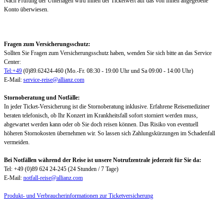
Nach Prüfung der Unterlagen wird Ihnen der Ticketwert auf das von Ihnen angegebene
Konto überwiesen.
Fragen zum Versicherungsschutz:
Sollten Sie Fragen zum Versicherungsschutz haben, wenden Sie sich bitte an das Service
Center:
Tel:+49
(0)89.62424-460 (Mo.-Fr. 08:30 - 19:00 Uhr und Sa 09:00 - 14:00 Uhr)
E-Mail:
service-reise@allianz.com
Stornoberatung und Notfälle:
In jeder Ticket-Versicherung ist die Stornoberatung inklusive. Erfahrene Reisemediziner
beraten telefonisch, ob Ihr Konzert im Krankheitsfall sofort storniert werden muss,
abgewartet werden kann oder ob Sie doch reisen können. Das Risiko von eventuell
höheren Stornokosten übernehmen wir. So lassen sich Zahlungskürzungen im Schadenfall
vermeiden.
Bei Notfällen während der Reise ist unsere Notrufzentrale jederzeit für Sie da:
Tel: +49 (0)89 624 24-245 (24 Stunden / 7 Tage)
E-Mail:
notfall-reise@allianz.com
Produkt- und Verbraucherinformationen zur Ticketversicherung