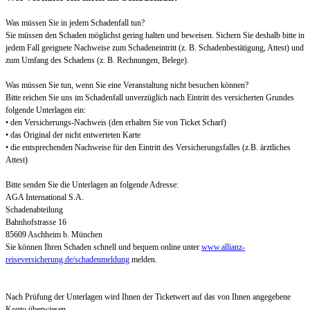
Was müssen Sie in jedem Schadenfall tun?
Sie müssen den Schaden möglichst gering halten und beweisen. Sichern Sie deshalb bitte in
jedem Fall geeignete Nachweise zum Schadeneintritt (z. B. Schadenbestätigung, Attest) und
zum Umfang des Schadens (z. B. Rechnungen, Belege).
Was müssen Sie tun, wenn Sie eine Veranstaltung nicht besuchen können?
Bitte reichen Sie uns im Schadenfall unverzüglich nach Eintritt des versicherten Grundes
folgende Unterlagen ein:
• den Versicherungs-Nachweis (den erhalten Sie von Ticket Scharf)
• das Original der nicht entwerteten Karte
• die entsprechenden Nachweise für den Eintritt des Versicherungsfalles (z.B. ärztliches
Attest)
Bitte senden Sie die Unterlagen an folgende Adresse:
AGA International S.A.
Schadenabteilung
Bahnhofstrasse 16
85609 Aschheim b. München
Sie können Ihren Schaden schnell und bequem online unter
www.allianz-
reiseversicherung.de/schadenmeldung
melden.
Nach Prüfung der Unterlagen wird Ihnen der Ticketwert auf das von Ihnen angegebene
Konto überwiesen.