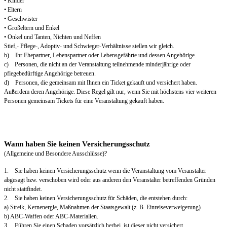
• Kinder
• Eltern
• Geschwister
• Großeltern und Enkel
• Onkel und Tanten, Nichten und Neffen
Stief,- Pflege-, Adoptiv- und Schwieger-Verhältnisse stellen wir gleich.
b) Ihr Ehepartner, Lebenspartner oder Lebensgefährte und dessen Angehörige.
c) Personen, die nicht an der Veranstaltung teilnehmende minderjährige oder
pflegebedürftige Angehörige betreuen.
d) Personen, die gemeinsam mit Ihnen ein Ticket gekauft und versichert haben.
Außerdem deren Angehörige. Diese Regel gilt nur, wenn Sie mit höchstens vier weiteren
Personen gemeinsam Tickets für eine Veranstaltung gekauft haben.
Wann haben Sie keinen Versicherungsschutz
(Allgemeine und Besondere Ausschlüsse)?
1. Sie haben keinen Versicherungsschutz wenn die Veranstaltung vom Veranstalter
abgesagt bzw. verschoben wird oder aus anderen den Veranstalter betreffenden Gründen
nicht stattfindet.
2. Sie haben keinen Versicherungsschutz für Schäden, die entstehen durch:
a) Streik, Kernenergie, Maßnahmen der Staatsgewalt (z. B. Einreiseverweigerung)
b) ABC-Waffen oder ABC-Materialien.
3. Führen Sie einen Schaden vorsätzlich herbei, ist dieser nicht versichert.