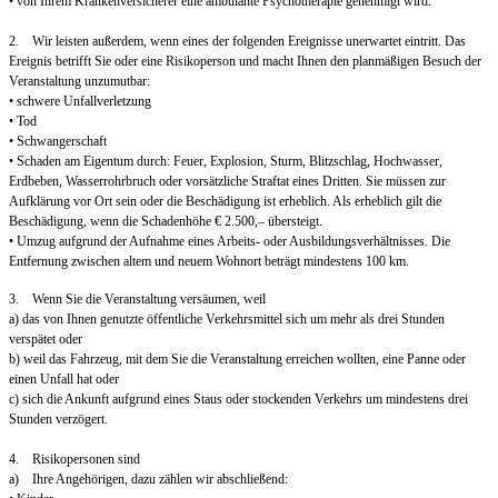
• von Ihrem Krankenversicherer eine ambulante Psychotherapie genehmigt wird.
2. Wir leisten außerdem, wenn eines der folgenden Ereignisse unerwartet eintritt. Das
Ereignis betrifft Sie oder eine Risikoperson und macht Ihnen den planmäßigen Besuch der
Veranstaltung unzumutbar:
• schwere Unfallverletzung
• Tod
• Schwangerschaft
• Schaden am Eigentum durch: Feuer, Explosion, Sturm, Blitzschlag, Hochwasser,
Erdbeben, Wasserrohrbruch oder vorsätzliche Straftat eines Dritten. Sie müssen zur
Aufklärung vor Ort sein oder die Beschädigung ist erheblich. Als erheblich gilt die
Beschädigung, wenn die Schadenhöhe € 2.500,– übersteigt.
• Umzug aufgrund der Aufnahme eines Arbeits- oder Ausbildungsverhältnisses. Die
Entfernung zwischen altem und neuem Wohnort beträgt mindestens 100 km.
3. Wenn Sie die Veranstaltung versäumen, weil
a) das von Ihnen genutzte öffentliche Verkehrsmittel sich um mehr als drei Stunden
verspätet oder
b) weil das Fahrzeug, mit dem Sie die Veranstaltung erreichen wollten, eine Panne oder
einen Unfall hat oder
c) sich die Ankunft aufgrund eines Staus oder stockenden Verkehrs um mindestens drei
Stunden verzögert.
4. Risikopersonen sind
a) Ihre Angehörigen, dazu zählen wir abschließend: