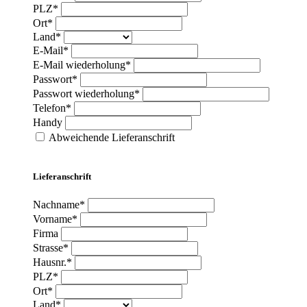
PLZ*
Ort*
Land*
E-Mail*
E-Mail wiederholung*
Passwort*
Passwort wiederholung*
Telefon*
Handy
Abweichende Lieferanschrift
Lieferanschrift
Nachname*
Vorname*
Firma
Strasse*
Hausnr.*
PLZ*
Ort*
Land*