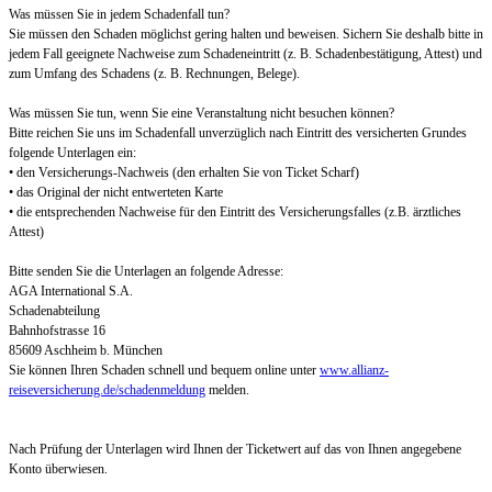
Was müssen Sie in jedem Schadenfall tun?
Sie müssen den Schaden möglichst gering halten und beweisen. Sichern Sie deshalb bitte in
jedem Fall geeignete Nachweise zum Schadeneintritt (z. B. Schadenbestätigung, Attest) und
zum Umfang des Schadens (z. B. Rechnungen, Belege).
Was müssen Sie tun, wenn Sie eine Veranstaltung nicht besuchen können?
Bitte reichen Sie uns im Schadenfall unverzüglich nach Eintritt des versicherten Grundes
folgende Unterlagen ein:
• den Versicherungs-Nachweis (den erhalten Sie von Ticket Scharf)
• das Original der nicht entwerteten Karte
• die entsprechenden Nachweise für den Eintritt des Versicherungsfalles (z.B. ärztliches
Attest)
Bitte senden Sie die Unterlagen an folgende Adresse:
AGA International S.A.
Schadenabteilung
Bahnhofstrasse 16
85609 Aschheim b. München
Sie können Ihren Schaden schnell und bequem online unter
www.allianz-
reiseversicherung.de/schadenmeldung
melden.
Nach Prüfung der Unterlagen wird Ihnen der Ticketwert auf das von Ihnen angegebene
Konto überwiesen.