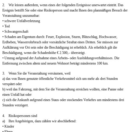
2. Wir leisten außerdem, wenn eines der folgenden Ereignisse unerwartet eintritt. Das
Ereignis betrifft Sie oder eine Risikoperson und macht Ihnen den planmäßigen Besuch der
Veranstaltung unzumutbar:
• schwere Unfallverletzung
• Tod
• Schwangerschaft
• Schaden am Eigentum durch: Feuer, Explosion, Sturm, Blitzschlag, Hochwasser,
Erdbeben, Wasserrohrbruch oder vorsätzliche Straftat eines Dritten. Sie müssen zur
Aufklärung vor Ort sein oder die Beschädigung ist erheblich. Als erheblich gilt die
Beschädigung, wenn die Schadenhöhe € 2.500,– übersteigt.
• Umzug aufgrund der Aufnahme eines Arbeits- oder Ausbildungsverhältnisses. Die
Entfernung zwischen altem und neuem Wohnort beträgt mindestens 100 km.
3. Wenn Sie die Veranstaltung versäumen, weil
a) das von Ihnen genutzte öffentliche Verkehrsmittel sich um mehr als drei Stunden
verspätet oder
b) weil das Fahrzeug, mit dem Sie die Veranstaltung erreichen wollten, eine Panne oder
einen Unfall hat oder
c) sich die Ankunft aufgrund eines Staus oder stockenden Verkehrs um mindestens drei
Stunden verzögert.
4. Risikopersonen sind
a) Ihre Angehörigen, dazu zählen wir abschließend:
• Kinder
• Eltern