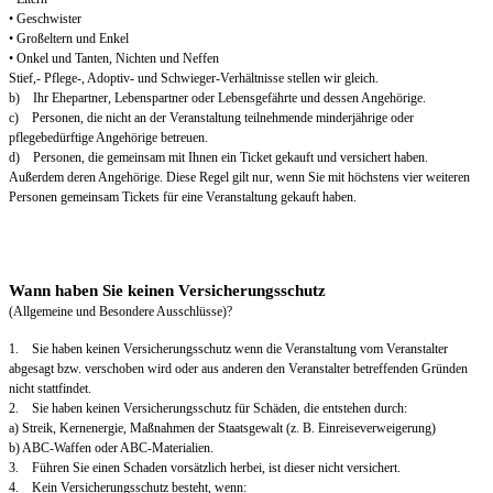
• Geschwister
• Großeltern und Enkel
• Onkel und Tanten, Nichten und Neffen
Stief,- Pflege-, Adoptiv- und Schwieger-Verhältnisse stellen wir gleich.
b) Ihr Ehepartner, Lebenspartner oder Lebensgefährte und dessen Angehörige.
c) Personen, die nicht an der Veranstaltung teilnehmende minderjährige oder
pflegebedürftige Angehörige betreuen.
d) Personen, die gemeinsam mit Ihnen ein Ticket gekauft und versichert haben.
Außerdem deren Angehörige. Diese Regel gilt nur, wenn Sie mit höchstens vier weiteren
Personen gemeinsam Tickets für eine Veranstaltung gekauft haben.
Wann haben Sie keinen Versicherungsschutz
(Allgemeine und Besondere Ausschlüsse)?
1. Sie haben keinen Versicherungsschutz wenn die Veranstaltung vom Veranstalter
abgesagt bzw. verschoben wird oder aus anderen den Veranstalter betreffenden Gründen
nicht stattfindet.
2. Sie haben keinen Versicherungsschutz für Schäden, die entstehen durch:
a) Streik, Kernenergie, Maßnahmen der Staatsgewalt (z. B. Einreiseverweigerung)
b) ABC-Waffen oder ABC-Materialien.
3. Führen Sie einen Schaden vorsätzlich herbei, ist dieser nicht versichert.
4. Kein Versicherungsschutz besteht, wenn: