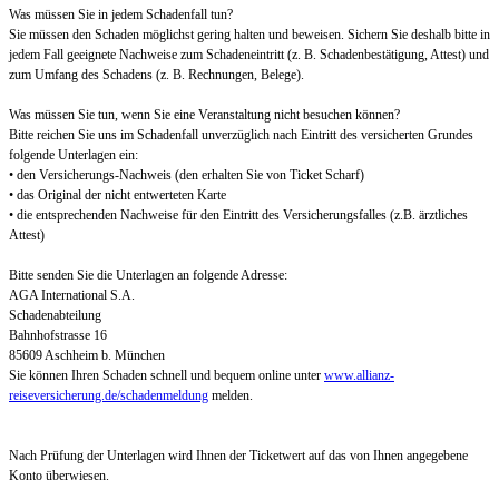
Was müssen Sie in jedem Schadenfall tun?
Sie müssen den Schaden möglichst gering halten und beweisen. Sichern Sie deshalb bitte in
jedem Fall geeignete Nachweise zum Schadeneintritt (z. B. Schadenbestätigung, Attest) und
zum Umfang des Schadens (z. B. Rechnungen, Belege).
Was müssen Sie tun, wenn Sie eine Veranstaltung nicht besuchen können?
Bitte reichen Sie uns im Schadenfall unverzüglich nach Eintritt des versicherten Grundes
folgende Unterlagen ein:
• den Versicherungs-Nachweis (den erhalten Sie von Ticket Scharf)
• das Original der nicht entwerteten Karte
• die entsprechenden Nachweise für den Eintritt des Versicherungsfalles (z.B. ärztliches
Attest)
Bitte senden Sie die Unterlagen an folgende Adresse:
AGA International S.A.
Schadenabteilung
Bahnhofstrasse 16
85609 Aschheim b. München
Sie können Ihren Schaden schnell und bequem online unter
www.allianz-
reiseversicherung.de/schadenmeldung
melden.
Nach Prüfung der Unterlagen wird Ihnen der Ticketwert auf das von Ihnen angegebene
Konto überwiesen.