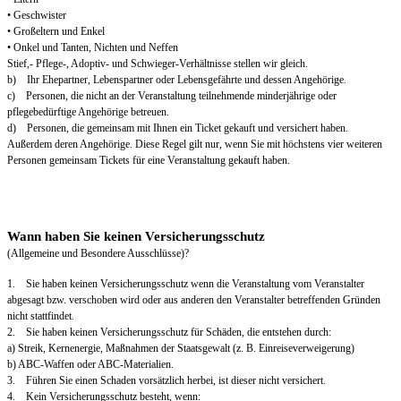
• Geschwister
• Großeltern und Enkel
• Onkel und Tanten, Nichten und Neffen
Stief,- Pflege-, Adoptiv- und Schwieger-Verhältnisse stellen wir gleich.
b) Ihr Ehepartner, Lebenspartner oder Lebensgefährte und dessen Angehörige.
c) Personen, die nicht an der Veranstaltung teilnehmende minderjährige oder
pflegebedürftige Angehörige betreuen.
d) Personen, die gemeinsam mit Ihnen ein Ticket gekauft und versichert haben.
Außerdem deren Angehörige. Diese Regel gilt nur, wenn Sie mit höchstens vier weiteren
Personen gemeinsam Tickets für eine Veranstaltung gekauft haben.
Wann haben Sie keinen Versicherungsschutz
(Allgemeine und Besondere Ausschlüsse)?
1. Sie haben keinen Versicherungsschutz wenn die Veranstaltung vom Veranstalter
abgesagt bzw. verschoben wird oder aus anderen den Veranstalter betreffenden Gründen
nicht stattfindet.
2. Sie haben keinen Versicherungsschutz für Schäden, die entstehen durch:
a) Streik, Kernenergie, Maßnahmen der Staatsgewalt (z. B. Einreiseverweigerung)
b) ABC-Waffen oder ABC-Materialien.
3. Führen Sie einen Schaden vorsätzlich herbei, ist dieser nicht versichert.
4. Kein Versicherungsschutz besteht, wenn: