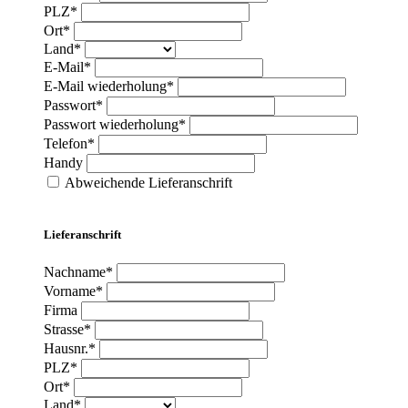
PLZ*
Ort*
Land*
E-Mail*
E-Mail wiederholung*
Passwort*
Passwort wiederholung*
Telefon*
Handy
Abweichende Lieferanschrift
Lieferanschrift
Nachname*
Vorname*
Firma
Strasse*
Hausnr.*
PLZ*
Ort*
Land*