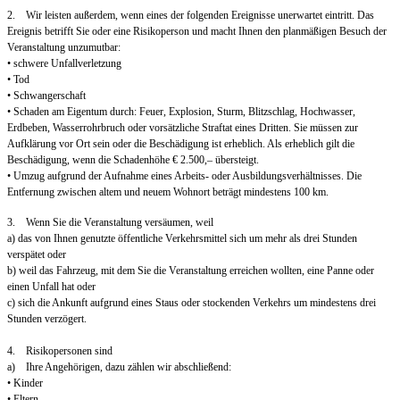
2. Wir leisten außerdem, wenn eines der folgenden Ereignisse unerwartet eintritt. Das
Ereignis betrifft Sie oder eine Risikoperson und macht Ihnen den planmäßigen Besuch der
Veranstaltung unzumutbar:
• schwere Unfallverletzung
• Tod
• Schwangerschaft
• Schaden am Eigentum durch: Feuer, Explosion, Sturm, Blitzschlag, Hochwasser,
Erdbeben, Wasserrohrbruch oder vorsätzliche Straftat eines Dritten. Sie müssen zur
Aufklärung vor Ort sein oder die Beschädigung ist erheblich. Als erheblich gilt die
Beschädigung, wenn die Schadenhöhe € 2.500,– übersteigt.
• Umzug aufgrund der Aufnahme eines Arbeits- oder Ausbildungsverhältnisses. Die
Entfernung zwischen altem und neuem Wohnort beträgt mindestens 100 km.
3. Wenn Sie die Veranstaltung versäumen, weil
a) das von Ihnen genutzte öffentliche Verkehrsmittel sich um mehr als drei Stunden
verspätet oder
b) weil das Fahrzeug, mit dem Sie die Veranstaltung erreichen wollten, eine Panne oder
einen Unfall hat oder
c) sich die Ankunft aufgrund eines Staus oder stockenden Verkehrs um mindestens drei
Stunden verzögert.
4. Risikopersonen sind
a) Ihre Angehörigen, dazu zählen wir abschließend:
• Kinder
• Eltern