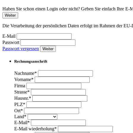
Haben Sie schon einen Login oder nicht? Geben Sie einfach Ihre E-Ma
Weiter
Die Verarbeitung der persönlichen Daten erfolgt im Rahmen der 
E-Mail
Passwort
Passwort vergessen
Weiter
Rechnungsanschrift
Nachname*
Vorname*
Firma
Strasse*
Hausnr.*
PLZ*
Ort*
Land*
E-Mail*
E-Mail wiederholung*