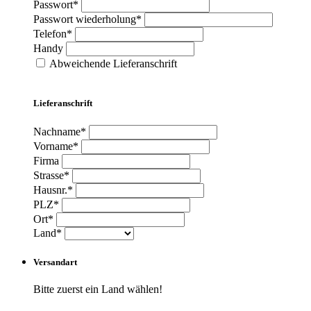
Passwort*
Passwort wiederholung*
Telefon*
Handy
Abweichende Lieferanschrift
Lieferanschrift
Nachname*
Vorname*
Firma
Strasse*
Hausnr.*
PLZ*
Ort*
Land*
Versandart
Bitte zuerst ein Land wählen!