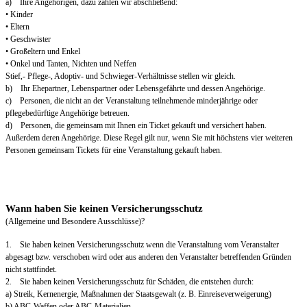
a) Ihre Angehörigen, dazu zählen wir abschließend:
• Kinder
• Eltern
• Geschwister
• Großeltern und Enkel
• Onkel und Tanten, Nichten und Neffen
Stief,- Pflege-, Adoptiv- und Schwieger-Verhältnisse stellen wir gleich.
b) Ihr Ehepartner, Lebenspartner oder Lebensgefährte und dessen Angehörige.
c) Personen, die nicht an der Veranstaltung teilnehmende minderjährige oder
pflegebedürftige Angehörige betreuen.
d) Personen, die gemeinsam mit Ihnen ein Ticket gekauft und versichert haben.
Außerdem deren Angehörige. Diese Regel gilt nur, wenn Sie mit höchstens vier weiteren
Personen gemeinsam Tickets für eine Veranstaltung gekauft haben.
Wann haben Sie keinen Versicherungsschutz
(Allgemeine und Besondere Ausschlüsse)?
1. Sie haben keinen Versicherungsschutz wenn die Veranstaltung vom Veranstalter
abgesagt bzw. verschoben wird oder aus anderen den Veranstalter betreffenden Gründen
nicht stattfindet.
2. Sie haben keinen Versicherungsschutz für Schäden, die entstehen durch:
a) Streik, Kernenergie, Maßnahmen der Staatsgewalt (z. B. Einreiseverweigerung)
b) ABC-Waffen oder ABC-Materialien.