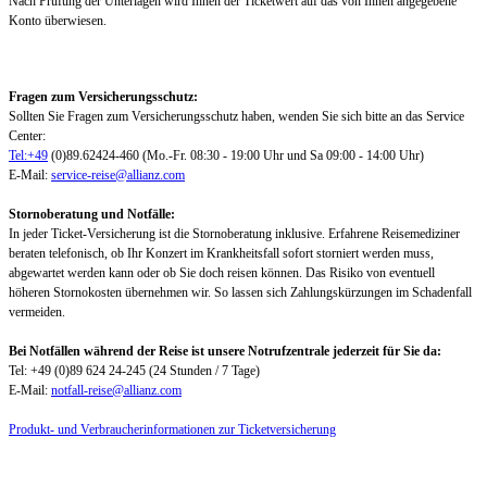
Nach Prüfung der Unterlagen wird Ihnen der Ticketwert auf das von Ihnen angegebene
Konto überwiesen.
Fragen zum Versicherungsschutz:
Sollten Sie Fragen zum Versicherungsschutz haben, wenden Sie sich bitte an das Service
Center:
Tel:+49
(0)89.62424-460 (Mo.-Fr. 08:30 - 19:00 Uhr und Sa 09:00 - 14:00 Uhr)
E-Mail:
service-reise@allianz.com
Stornoberatung und Notfälle:
In jeder Ticket-Versicherung ist die Stornoberatung inklusive. Erfahrene Reisemediziner
beraten telefonisch, ob Ihr Konzert im Krankheitsfall sofort storniert werden muss,
abgewartet werden kann oder ob Sie doch reisen können. Das Risiko von eventuell
höheren Stornokosten übernehmen wir. So lassen sich Zahlungskürzungen im Schadenfall
vermeiden.
Bei Notfällen während der Reise ist unsere Notrufzentrale jederzeit für Sie da:
Tel: +49 (0)89 624 24-245 (24 Stunden / 7 Tage)
E-Mail:
notfall-reise@allianz.com
Produkt- und Verbraucherinformationen zur Ticketversicherung