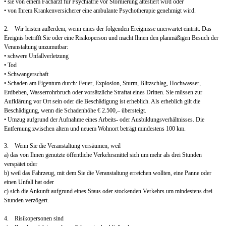
• sie von einem Facharzt für Psychiatrie vor Stornierung attestiert wird oder
• von Ihrem Krankenversicherer eine ambulante Psychotherapie genehmigt wird.
2. Wir leisten außerdem, wenn eines der folgenden Ereignisse unerwartet eintritt. Das
Ereignis betrifft Sie oder eine Risikoperson und macht Ihnen den planmäßigen Besuch der
Veranstaltung unzumutbar:
• schwere Unfallverletzung
• Tod
• Schwangerschaft
• Schaden am Eigentum durch: Feuer, Explosion, Sturm, Blitzschlag, Hochwasser,
Erdbeben, Wasserrohrbruch oder vorsätzliche Straftat eines Dritten. Sie müssen zur
Aufklärung vor Ort sein oder die Beschädigung ist erheblich. Als erheblich gilt die
Beschädigung, wenn die Schadenhöhe € 2.500,– übersteigt.
• Umzug aufgrund der Aufnahme eines Arbeits- oder Ausbildungsverhältnisses. Die
Entfernung zwischen altem und neuem Wohnort beträgt mindestens 100 km.
3. Wenn Sie die Veranstaltung versäumen, weil
a) das von Ihnen genutzte öffentliche Verkehrsmittel sich um mehr als drei Stunden
verspätet oder
b) weil das Fahrzeug, mit dem Sie die Veranstaltung erreichen wollten, eine Panne oder
einen Unfall hat oder
c) sich die Ankunft aufgrund eines Staus oder stockenden Verkehrs um mindestens drei
Stunden verzögert.
4. Risikopersonen sind