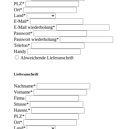
PLZ*
Ort*
Land*
E-Mail*
E-Mail wiederholung*
Passwort*
Passwort wiederholung*
Telefon*
Handy
Abweichende Lieferanschrift
Lieferanschrift
Nachname*
Vorname*
Firma
Strasse*
Hausnr.*
PLZ*
Ort*
Land*