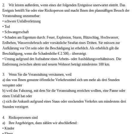
2. Wir leisten außerdem, wenn eines der folgenden Ereignisse unerwartet eintritt. Das
Ereignis betrifft Sie oder eine Risikoperson und macht Ihnen den planmäßigen Besuch der
Veranstaltung unzumutbar:
• schwere Unfallverletzung
• Tod
• Schwangerschaft
• Schaden am Eigentum durch: Feuer, Explosion, Sturm, Blitzschlag, Hochwasser,
Erdbeben, Wasserrohrbruch oder vorsätzliche Straftat eines Dritten. Sie müssen zur
Aufklärung vor Ort sein oder die Beschädigung ist erheblich. Als erheblich gilt die
Beschädigung, wenn die Schadenhöhe € 2.500,– übersteigt.
• Umzug aufgrund der Aufnahme eines Arbeits- oder Ausbildungsverhältnisses. Die
Entfernung zwischen altem und neuem Wohnort beträgt mindestens 100 km.
3. Wenn Sie die Veranstaltung versäumen, weil
a) das von Ihnen genutzte öffentliche Verkehrsmittel sich um mehr als drei Stunden
verspätet oder
b) weil das Fahrzeug, mit dem Sie die Veranstaltung erreichen wollten, eine Panne oder
einen Unfall hat oder
c) sich die Ankunft aufgrund eines Staus oder stockenden Verkehrs um mindestens drei
Stunden verzögert.
4. Risikopersonen sind
a) Ihre Angehörigen, dazu zählen wir abschließend:
• Kinder
• Eltern