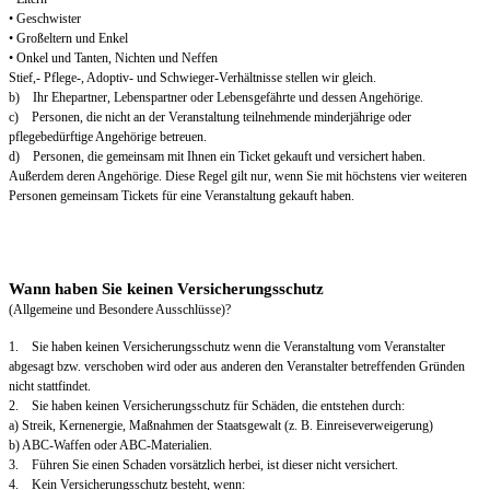
• Geschwister
• Großeltern und Enkel
• Onkel und Tanten, Nichten und Neffen
Stief,- Pflege-, Adoptiv- und Schwieger-Verhältnisse stellen wir gleich.
b) Ihr Ehepartner, Lebenspartner oder Lebensgefährte und dessen Angehörige.
c) Personen, die nicht an der Veranstaltung teilnehmende minderjährige oder
pflegebedürftige Angehörige betreuen.
d) Personen, die gemeinsam mit Ihnen ein Ticket gekauft und versichert haben.
Außerdem deren Angehörige. Diese Regel gilt nur, wenn Sie mit höchstens vier weiteren
Personen gemeinsam Tickets für eine Veranstaltung gekauft haben.
Wann haben Sie keinen Versicherungsschutz
(Allgemeine und Besondere Ausschlüsse)?
1. Sie haben keinen Versicherungsschutz wenn die Veranstaltung vom Veranstalter
abgesagt bzw. verschoben wird oder aus anderen den Veranstalter betreffenden Gründen
nicht stattfindet.
2. Sie haben keinen Versicherungsschutz für Schäden, die entstehen durch:
a) Streik, Kernenergie, Maßnahmen der Staatsgewalt (z. B. Einreiseverweigerung)
b) ABC-Waffen oder ABC-Materialien.
3. Führen Sie einen Schaden vorsätzlich herbei, ist dieser nicht versichert.
4. Kein Versicherungsschutz besteht, wenn: