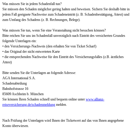
Was müssen Sie in jedem Schadenfall tun?
Sie müssen den Schaden möglichst gering halten und beweisen. Sichern Sie deshalb bitte in
jedem Fall geeignete Nachweise zum Schadeneintritt (z. B. Schadenbestätigung, Attest) und
zum Umfang des Schadens (z. B. Rechnungen, Belege).
Was müssen Sie tun, wenn Sie eine Veranstaltung nicht besuchen können?
Bitte reichen Sie uns im Schadenfall unverzüglich nach Eintritt des versicherten Grundes
folgende Unterlagen ein:
• den Versicherungs-Nachweis (den erhalten Sie von Ticket Scharf)
• das Original der nicht entwerteten Karte
• die entsprechenden Nachweise für den Eintritt des Versicherungsfalles (z.B. ärztliches
Attest)
Bitte senden Sie die Unterlagen an folgende Adresse:
AGA International S.A.
Schadenabteilung
Bahnhofstrasse 16
85609 Aschheim b. München
Sie können Ihren Schaden schnell und bequem online unter
www.allianz-
reiseversicherung.de/schadenmeldung
melden.
Nach Prüfung der Unterlagen wird Ihnen der Ticketwert auf das von Ihnen angegebene
Konto überwiesen.