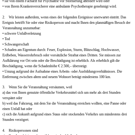
• sie von einem Facharzt für Psychiatrie vor Stornierung attestiert wird oder
• von Ihrem Krankenversicherer eine ambulante Psychotherapie genehmigt wird.
2. Wir leisten außerdem, wenn eines der folgenden Ereignisse unerwartet eintritt. Das
Ereignis betrifft Sie oder eine Risikoperson und macht Ihnen den planmäßigen Besuch der
Veranstaltung unzumutbar:
• schwere Unfallverletzung
• Tod
• Schwangerschaft
• Schaden am Eigentum durch: Feuer, Explosion, Sturm, Blitzschlag, Hochwasser,
Erdbeben, Wasserrohrbruch oder vorsätzliche Straftat eines Dritten. Sie müssen zur
Aufklärung vor Ort sein oder die Beschädigung ist erheblich. Als erheblich gilt die
Beschädigung, wenn die Schadenhöhe € 2.500,– übersteigt.
• Umzug aufgrund der Aufnahme eines Arbeits- oder Ausbildungsverhältnisses. Die
Entfernung zwischen altem und neuem Wohnort beträgt mindestens 100 km.
3. Wenn Sie die Veranstaltung versäumen, weil
a) das von Ihnen genutzte öffentliche Verkehrsmittel sich um mehr als drei Stunden
verspätet oder
b) weil das Fahrzeug, mit dem Sie die Veranstaltung erreichen wollten, eine Panne oder
einen Unfall hat oder
c) sich die Ankunft aufgrund eines Staus oder stockenden Verkehrs um mindestens drei
Stunden verzögert.
4. Risikopersonen sind