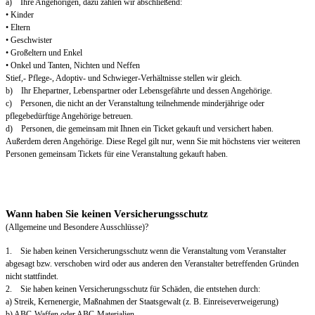
a) Ihre Angehörigen, dazu zählen wir abschließend:
• Kinder
• Eltern
• Geschwister
• Großeltern und Enkel
• Onkel und Tanten, Nichten und Neffen
Stief,- Pflege-, Adoptiv- und Schwieger-Verhältnisse stellen wir gleich.
b) Ihr Ehepartner, Lebenspartner oder Lebensgefährte und dessen Angehörige.
c) Personen, die nicht an der Veranstaltung teilnehmende minderjährige oder
pflegebedürftige Angehörige betreuen.
d) Personen, die gemeinsam mit Ihnen ein Ticket gekauft und versichert haben.
Außerdem deren Angehörige. Diese Regel gilt nur, wenn Sie mit höchstens vier weiteren
Personen gemeinsam Tickets für eine Veranstaltung gekauft haben.
Wann haben Sie keinen Versicherungsschutz
(Allgemeine und Besondere Ausschlüsse)?
1. Sie haben keinen Versicherungsschutz wenn die Veranstaltung vom Veranstalter
abgesagt bzw. verschoben wird oder aus anderen den Veranstalter betreffenden Gründen
nicht stattfindet.
2. Sie haben keinen Versicherungsschutz für Schäden, die entstehen durch:
a) Streik, Kernenergie, Maßnahmen der Staatsgewalt (z. B. Einreiseverweigerung)
b) ABC-Waffen oder ABC-Materialien.