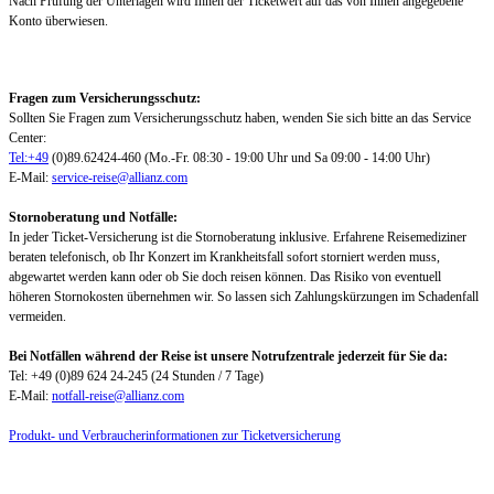
Nach Prüfung der Unterlagen wird Ihnen der Ticketwert auf das von Ihnen angegebene
Konto überwiesen.
Fragen zum Versicherungsschutz:
Sollten Sie Fragen zum Versicherungsschutz haben, wenden Sie sich bitte an das Service
Center:
Tel:+49
(0)89.62424-460 (Mo.-Fr. 08:30 - 19:00 Uhr und Sa 09:00 - 14:00 Uhr)
E-Mail:
service-reise@allianz.com
Stornoberatung und Notfälle:
In jeder Ticket-Versicherung ist die Stornoberatung inklusive. Erfahrene Reisemediziner
beraten telefonisch, ob Ihr Konzert im Krankheitsfall sofort storniert werden muss,
abgewartet werden kann oder ob Sie doch reisen können. Das Risiko von eventuell
höheren Stornokosten übernehmen wir. So lassen sich Zahlungskürzungen im Schadenfall
vermeiden.
Bei Notfällen während der Reise ist unsere Notrufzentrale jederzeit für Sie da:
Tel: +49 (0)89 624 24-245 (24 Stunden / 7 Tage)
E-Mail:
notfall-reise@allianz.com
Produkt- und Verbraucherinformationen zur Ticketversicherung