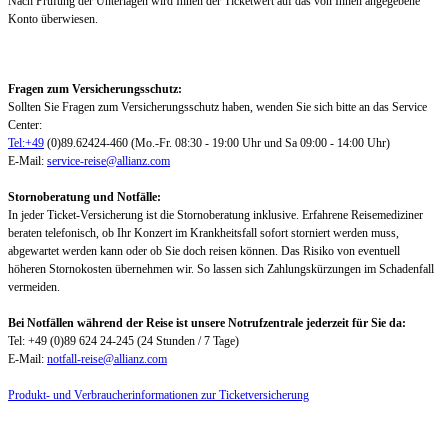
Nach Prüfung der Unterlagen wird Ihnen der Ticketwert auf das von Ihnen angegebene
Konto überwiesen.
Fragen zum Versicherungsschutz:
Sollten Sie Fragen zum Versicherungsschutz haben, wenden Sie sich bitte an das Service
Center:
Tel:+49
(0)89.62424-460 (Mo.-Fr. 08:30 - 19:00 Uhr und Sa 09:00 - 14:00 Uhr)
E-Mail:
service-reise@allianz.com
Stornoberatung und Notfälle:
In jeder Ticket-Versicherung ist die Stornoberatung inklusive. Erfahrene Reisemediziner
beraten telefonisch, ob Ihr Konzert im Krankheitsfall sofort storniert werden muss,
abgewartet werden kann oder ob Sie doch reisen können. Das Risiko von eventuell
höheren Stornokosten übernehmen wir. So lassen sich Zahlungskürzungen im Schadenfall
vermeiden.
Bei Notfällen während der Reise ist unsere Notrufzentrale jederzeit für Sie da:
Tel: +49 (0)89 624 24-245 (24 Stunden / 7 Tage)
E-Mail:
notfall-reise@allianz.com
Produkt- und Verbraucherinformationen zur Ticketversicherung