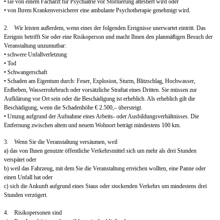
• sie von einem Facharzt für Psychiatrie vor Stornierung attestiert wird oder
• von Ihrem Krankenversicherer eine ambulante Psychotherapie genehmigt wird.
2. Wir leisten außerdem, wenn eines der folgenden Ereignisse unerwartet eintritt. Das
Ereignis betrifft Sie oder eine Risikoperson und macht Ihnen den planmäßigen Besuch der
Veranstaltung unzumutbar:
• schwere Unfallverletzung
• Tod
• Schwangerschaft
• Schaden am Eigentum durch: Feuer, Explosion, Sturm, Blitzschlag, Hochwasser,
Erdbeben, Wasserrohrbruch oder vorsätzliche Straftat eines Dritten. Sie müssen zur
Aufklärung vor Ort sein oder die Beschädigung ist erheblich. Als erheblich gilt die
Beschädigung, wenn die Schadenhöhe € 2.500,– übersteigt.
• Umzug aufgrund der Aufnahme eines Arbeits- oder Ausbildungsverhältnisses. Die
Entfernung zwischen altem und neuem Wohnort beträgt mindestens 100 km.
3. Wenn Sie die Veranstaltung versäumen, weil
a) das von Ihnen genutzte öffentliche Verkehrsmittel sich um mehr als drei Stunden
verspätet oder
b) weil das Fahrzeug, mit dem Sie die Veranstaltung erreichen wollten, eine Panne oder
einen Unfall hat oder
c) sich die Ankunft aufgrund eines Staus oder stockenden Verkehrs um mindestens drei
Stunden verzögert.
4. Risikopersonen sind