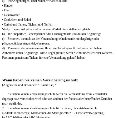
a) Ihre Angehörigen, dazu zählen wir abschließend:
• Kinder
• Eltern
• Geschwister
• Großeltern und Enkel
• Onkel und Tanten, Nichten und Neffen
Stief,- Pflege-, Adoptiv- und Schwieger-Verhältnisse stellen wir gleich.
b) Ihr Ehepartner, Lebenspartner oder Lebensgefährte und dessen Angehörige.
c) Personen, die nicht an der Veranstaltung teilnehmende minderjährige oder
pflegebedürftige Angehörige betreuen.
d) Personen, die gemeinsam mit Ihnen ein Ticket gekauft und versichert haben.
Außerdem deren Angehörige. Diese Regel gilt nur, wenn Sie mit höchstens vier weiteren
Personen gemeinsam Tickets für eine Veranstaltung gekauft haben.
Wann haben Sie keinen Versicherungsschutz
(Allgemeine und Besondere Ausschlüsse)?
1. Sie haben keinen Versicherungsschutz wenn die Veranstaltung vom Veranstalter
abgesagt bzw. verschoben wird oder aus anderen den Veranstalter betreffenden Gründen
nicht stattfindet.
2. Sie haben keinen Versicherungsschutz für Schäden, die entstehen durch:
a) Streik, Kernenergie, Maßnahmen der Staatsgewalt (z. B. Einreiseverweigerung)
b) ABC-Waffen oder ABC-Materialien.