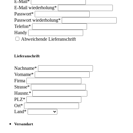
E-Mail*
E-Mail wiederholung*
Passwort*
Passwort wiederholung*
Telefon*
Handy
Abweichende Lieferanschrift
Lieferanschrift
Nachname*
Vorname*
Firma
Strasse*
Hausnr.*
PLZ*
Ort*
Land*
Versandart