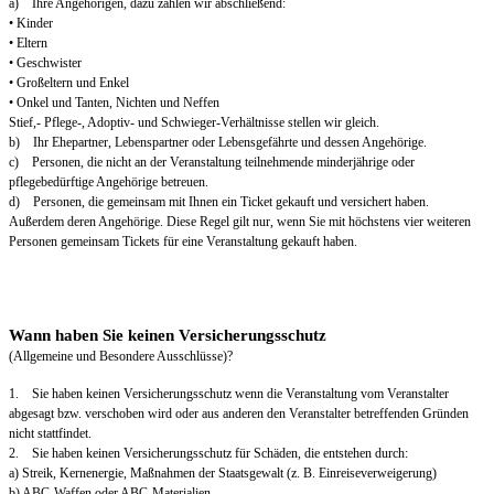
a) Ihre Angehörigen, dazu zählen wir abschließend:
• Kinder
• Eltern
• Geschwister
• Großeltern und Enkel
• Onkel und Tanten, Nichten und Neffen
Stief,- Pflege-, Adoptiv- und Schwieger-Verhältnisse stellen wir gleich.
b) Ihr Ehepartner, Lebenspartner oder Lebensgefährte und dessen Angehörige.
c) Personen, die nicht an der Veranstaltung teilnehmende minderjährige oder
pflegebedürftige Angehörige betreuen.
d) Personen, die gemeinsam mit Ihnen ein Ticket gekauft und versichert haben.
Außerdem deren Angehörige. Diese Regel gilt nur, wenn Sie mit höchstens vier weiteren
Personen gemeinsam Tickets für eine Veranstaltung gekauft haben.
Wann haben Sie keinen Versicherungsschutz
(Allgemeine und Besondere Ausschlüsse)?
1. Sie haben keinen Versicherungsschutz wenn die Veranstaltung vom Veranstalter
abgesagt bzw. verschoben wird oder aus anderen den Veranstalter betreffenden Gründen
nicht stattfindet.
2. Sie haben keinen Versicherungsschutz für Schäden, die entstehen durch:
a) Streik, Kernenergie, Maßnahmen der Staatsgewalt (z. B. Einreiseverweigerung)
b) ABC-Waffen oder ABC-Materialien.