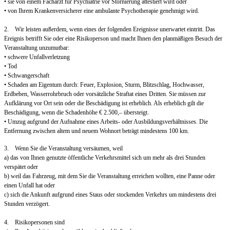
• sie von einem Facharzt für Psychiatrie vor Stornierung attestiert wird oder
• von Ihrem Krankenversicherer eine ambulante Psychotherapie genehmigt wird.
2. Wir leisten außerdem, wenn eines der folgenden Ereignisse unerwartet eintritt. Das
Ereignis betrifft Sie oder eine Risikoperson und macht Ihnen den planmäßigen Besuch der
Veranstaltung unzumutbar:
• schwere Unfallverletzung
• Tod
• Schwangerschaft
• Schaden am Eigentum durch: Feuer, Explosion, Sturm, Blitzschlag, Hochwasser,
Erdbeben, Wasserrohrbruch oder vorsätzliche Straftat eines Dritten. Sie müssen zur
Aufklärung vor Ort sein oder die Beschädigung ist erheblich. Als erheblich gilt die
Beschädigung, wenn die Schadenhöhe € 2.500,– übersteigt.
• Umzug aufgrund der Aufnahme eines Arbeits- oder Ausbildungsverhältnisses. Die
Entfernung zwischen altem und neuem Wohnort beträgt mindestens 100 km.
3. Wenn Sie die Veranstaltung versäumen, weil
a) das von Ihnen genutzte öffentliche Verkehrsmittel sich um mehr als drei Stunden
verspätet oder
b) weil das Fahrzeug, mit dem Sie die Veranstaltung erreichen wollten, eine Panne oder
einen Unfall hat oder
c) sich die Ankunft aufgrund eines Staus oder stockenden Verkehrs um mindestens drei
Stunden verzögert.
4. Risikopersonen sind