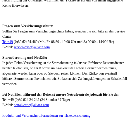
Nach Prüfung der Unterlagen wird Ihnen der Ticketwert auf das von Ihnen angegebene
Konto überwiesen.
Fragen zum Versicherungsschutz:
Sollten Sie Fragen zum Versicherungsschutz haben, wenden Sie sich bitte an das Service
Center:
Tel:+49
(0)89.62424-460 (Mo.-Fr. 08:30 - 19:00 Uhr und Sa 09:00 - 14:00 Uhr)
E-Mail:
service-reise@allianz.com
Stornoberatung und Notfälle:
In jeder Ticket-Versicherung ist die Stornoberatung inklusive. Erfahrene Reisemediziner
beraten telefonisch, ob Ihr Konzert im Krankheitsfall sofort storniert werden muss,
abgewartet werden kann oder ob Sie doch reisen können. Das Risiko von eventuell
höheren Stornokosten übernehmen wir. So lassen sich Zahlungskürzungen im Schadenfall
vermeiden.
Bei Notfällen während der Reise ist unsere Notrufzentrale jederzeit für Sie da:
Tel: +49 (0)89 624 24-245 (24 Stunden / 7 Tage)
E-Mail:
notfall-reise@allianz.com
Produkt- und Verbraucherinformationen zur Ticketversicherung