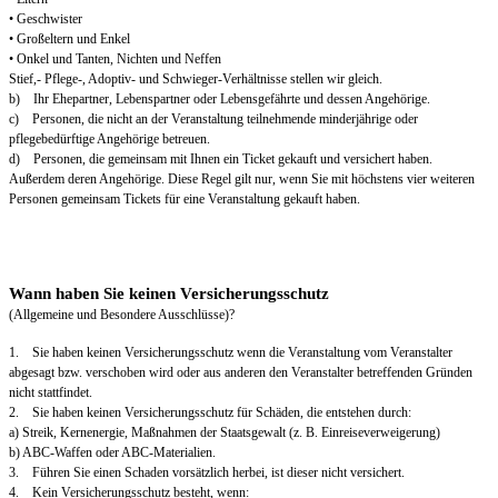
• Geschwister
• Großeltern und Enkel
• Onkel und Tanten, Nichten und Neffen
Stief,- Pflege-, Adoptiv- und Schwieger-Verhältnisse stellen wir gleich.
b) Ihr Ehepartner, Lebenspartner oder Lebensgefährte und dessen Angehörige.
c) Personen, die nicht an der Veranstaltung teilnehmende minderjährige oder
pflegebedürftige Angehörige betreuen.
d) Personen, die gemeinsam mit Ihnen ein Ticket gekauft und versichert haben.
Außerdem deren Angehörige. Diese Regel gilt nur, wenn Sie mit höchstens vier weiteren
Personen gemeinsam Tickets für eine Veranstaltung gekauft haben.
Wann haben Sie keinen Versicherungsschutz
(Allgemeine und Besondere Ausschlüsse)?
1. Sie haben keinen Versicherungsschutz wenn die Veranstaltung vom Veranstalter
abgesagt bzw. verschoben wird oder aus anderen den Veranstalter betreffenden Gründen
nicht stattfindet.
2. Sie haben keinen Versicherungsschutz für Schäden, die entstehen durch:
a) Streik, Kernenergie, Maßnahmen der Staatsgewalt (z. B. Einreiseverweigerung)
b) ABC-Waffen oder ABC-Materialien.
3. Führen Sie einen Schaden vorsätzlich herbei, ist dieser nicht versichert.
4. Kein Versicherungsschutz besteht, wenn: