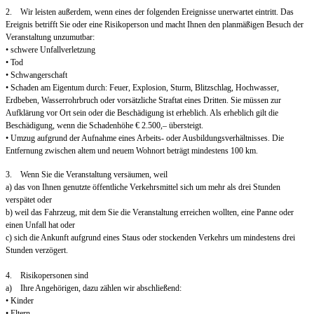
2. Wir leisten außerdem, wenn eines der folgenden Ereignisse unerwartet eintritt. Das
Ereignis betrifft Sie oder eine Risikoperson und macht Ihnen den planmäßigen Besuch der
Veranstaltung unzumutbar:
• schwere Unfallverletzung
• Tod
• Schwangerschaft
• Schaden am Eigentum durch: Feuer, Explosion, Sturm, Blitzschlag, Hochwasser,
Erdbeben, Wasserrohrbruch oder vorsätzliche Straftat eines Dritten. Sie müssen zur
Aufklärung vor Ort sein oder die Beschädigung ist erheblich. Als erheblich gilt die
Beschädigung, wenn die Schadenhöhe € 2.500,– übersteigt.
• Umzug aufgrund der Aufnahme eines Arbeits- oder Ausbildungsverhältnisses. Die
Entfernung zwischen altem und neuem Wohnort beträgt mindestens 100 km.
3. Wenn Sie die Veranstaltung versäumen, weil
a) das von Ihnen genutzte öffentliche Verkehrsmittel sich um mehr als drei Stunden
verspätet oder
b) weil das Fahrzeug, mit dem Sie die Veranstaltung erreichen wollten, eine Panne oder
einen Unfall hat oder
c) sich die Ankunft aufgrund eines Staus oder stockenden Verkehrs um mindestens drei
Stunden verzögert.
4. Risikopersonen sind
a) Ihre Angehörigen, dazu zählen wir abschließend:
• Kinder
• Eltern