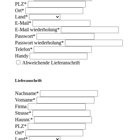
PLZ*
Ort*
Land*
E-Mail*
E-Mail wiederholung*
Passwort*
Passwort wiederholung*
Telefon*
Handy
Abweichende Lieferanschrift
Lieferanschrift
Nachname*
Vorname*
Firma
Strasse*
Hausnr.*
PLZ*
Ort*
Land*