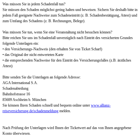
Was müssen Sie in jedem Schadenfall tun?
Sie müssen den Schaden möglichst gering halten und beweisen. Sichern Sie deshalb bitte in
jedem Fall geeignete Nachweise zum Schadeneintritt (z. B. Schadenbestätigung, Attest) und
zum Umfang des Schadens (z. B. Rechnungen, Belege).
Was müssen Sie tun, wenn Sie eine Veranstaltung nicht besuchen können?
Bitte reichen Sie uns im Schadenfall unverzüglich nach Eintritt des versicherten Grundes
folgende Unterlagen ein:
• den Versicherungs-Nachweis (den erhalten Sie von Ticket Scharf)
• das Original der nicht entwerteten Karte
• die entsprechenden Nachweise für den Eintritt des Versicherungsfalles (z.B. ärztliches
Attest)
Bitte senden Sie die Unterlagen an folgende Adresse:
AGA International S.A.
Schadenabteilung
Bahnhofstrasse 16
85609 Aschheim b. München
Sie können Ihren Schaden schnell und bequem online unter
www.allianz-
reiseversicherung.de/schadenmeldung
melden.
Nach Prüfung der Unterlagen wird Ihnen der Ticketwert auf das von Ihnen angegebene
Konto überwiesen.