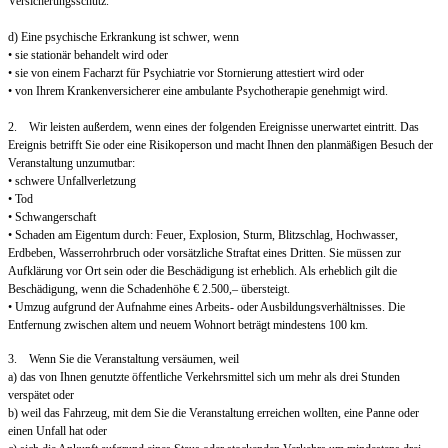
Versicherungsschutz.
d) Eine psychische Erkrankung ist schwer, wenn
• sie stationär behandelt wird oder
• sie von einem Facharzt für Psychiatrie vor Stornierung attestiert wird oder
• von Ihrem Krankenversicherer eine ambulante Psychotherapie genehmigt wird.
2. Wir leisten außerdem, wenn eines der folgenden Ereignisse unerwartet eintritt. Das
Ereignis betrifft Sie oder eine Risikoperson und macht Ihnen den planmäßigen Besuch der
Veranstaltung unzumutbar:
• schwere Unfallverletzung
• Tod
• Schwangerschaft
• Schaden am Eigentum durch: Feuer, Explosion, Sturm, Blitzschlag, Hochwasser,
Erdbeben, Wasserrohrbruch oder vorsätzliche Straftat eines Dritten. Sie müssen zur
Aufklärung vor Ort sein oder die Beschädigung ist erheblich. Als erheblich gilt die
Beschädigung, wenn die Schadenhöhe € 2.500,– übersteigt.
• Umzug aufgrund der Aufnahme eines Arbeits- oder Ausbildungsverhältnisses. Die
Entfernung zwischen altem und neuem Wohnort beträgt mindestens 100 km.
3. Wenn Sie die Veranstaltung versäumen, weil
a) das von Ihnen genutzte öffentliche Verkehrsmittel sich um mehr als drei Stunden
verspätet oder
b) weil das Fahrzeug, mit dem Sie die Veranstaltung erreichen wollten, eine Panne oder
einen Unfall hat oder