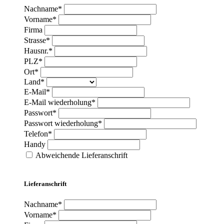
Nachname*
Vorname*
Firma
Strasse*
Hausnr.*
PLZ*
Ort*
Land*
E-Mail*
E-Mail wiederholung*
Passwort*
Passwort wiederholung*
Telefon*
Handy
Abweichende Lieferanschrift
Lieferanschrift
Nachname*
Vorname*