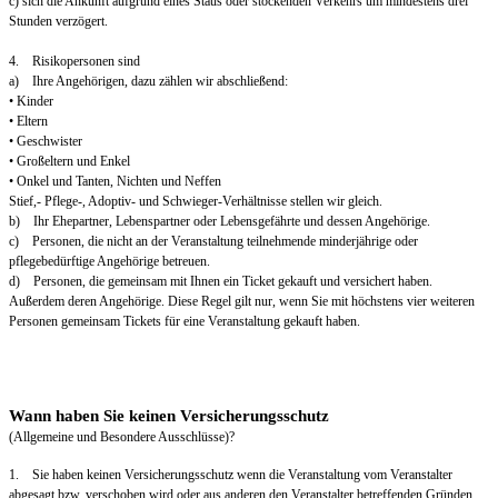
c) sich die Ankunft aufgrund eines Staus oder stockenden Verkehrs um mindestens drei
Stunden verzögert.
4. Risikopersonen sind
a) Ihre Angehörigen, dazu zählen wir abschließend:
• Kinder
• Eltern
• Geschwister
• Großeltern und Enkel
• Onkel und Tanten, Nichten und Neffen
Stief,- Pflege-, Adoptiv- und Schwieger-Verhältnisse stellen wir gleich.
b) Ihr Ehepartner, Lebenspartner oder Lebensgefährte und dessen Angehörige.
c) Personen, die nicht an der Veranstaltung teilnehmende minderjährige oder
pflegebedürftige Angehörige betreuen.
d) Personen, die gemeinsam mit Ihnen ein Ticket gekauft und versichert haben.
Außerdem deren Angehörige. Diese Regel gilt nur, wenn Sie mit höchstens vier weiteren
Personen gemeinsam Tickets für eine Veranstaltung gekauft haben.
Wann haben Sie keinen Versicherungsschutz
(Allgemeine und Besondere Ausschlüsse)?
1. Sie haben keinen Versicherungsschutz wenn die Veranstaltung vom Veranstalter
abgesagt bzw. verschoben wird oder aus anderen den Veranstalter betreffenden Gründen