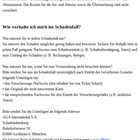
Abonnement. Die Kosten für die An- und Abreise sowie die Übernachtung sind nicht
versichert.
Wie verhalte ich mich im Schadenfall?
Was müssen Sie in jedem Schadenfall tun?
Sie müssen den Schaden möglichst gering halten und beweisen. Sichern Sie deshalb bitte in
jedem Fall geeignete Nachweise zum Schadeneintritt (z. B. Schadenbestätigung, Attest) und
zum Umfang des Schadens (z. B. Rechnungen, Belege).
Was müssen Sie tun, wenn Sie eine Veranstaltung nicht besuchen können?
Bitte reichen Sie uns im Schadenfall unverzüglich nach Eintritt des versicherten Grundes
folgende Unterlagen ein:
• den Versicherungs-Nachweis (den erhalten Sie von Ticket Scharf)
• das Original der nicht entwerteten Karte
• die entsprechenden Nachweise für den Eintritt des Versicherungsfalles (z.B. ärztliches
Attest)
Bitte senden Sie die Unterlagen an folgende Adresse:
AGA International S.A.
Schadenabteilung
Bahnhofstrasse 16
85609 Aschheim b. München
Sie können Ihren Schaden schnell und bequem online unter
www.allianz-