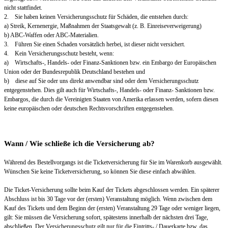
nicht stattfindet.
2. Sie haben keinen Versicherungsschutz für Schäden, die entstehen durch:
a) Streik, Kernenergie, Maßnahmen der Staatsgewalt (z. B. Einreiseverweigerung)
b) ABC-Waffen oder ABC-Materialien.
3. Führen Sie einen Schaden vorsätzlich herbei, ist dieser nicht versichert.
4. Kein Versicherungsschutz besteht, wenn:
a) Wirtschafts-, Handels- oder Finanz-Sanktionen bzw. ein Embargo der Europäischen
Union oder der Bundesrepublik Deutschland bestehen und
b) diese auf Sie oder uns direkt anwendbar sind oder dem Versicherungsschutz
entgegenstehen. Dies gilt auch für Wirtschafts-, Handels- oder Finanz- Sanktionen bzw.
Embargos, die durch die Vereinigten Staaten von Amerika erlassen werden, sofern diesen
keine europäischen oder deutschen Rechtsvorschriften entgegenstehen.
Wann / Wie schließe ich die Versicherung ab?
Während des Bestellvorgangs ist die Ticketversicherung für Sie im Warenkorb ausgewählt.
Wünschen Sie keine Ticketversicherung, so können Sie diese einfach abwählen.
Die Ticket-Versicherung sollte beim Kauf der Tickets abgeschlossen werden. Ein späterer
Abschluss ist bis 30 Tage vor der (ersten) Veranstaltung möglich. Wenn zwischen dem
Kauf des Tickets und dem Beginn der (ersten) Veranstaltung 29 Tage oder weniger liegen,
gilt: Sie müssen die Versicherung sofort, spätestens innerhalb der nächsten drei Tage,
abschließen. Der Versicherungsschutz gilt nur für die Eintritts- / Dauerkarte bzw. das