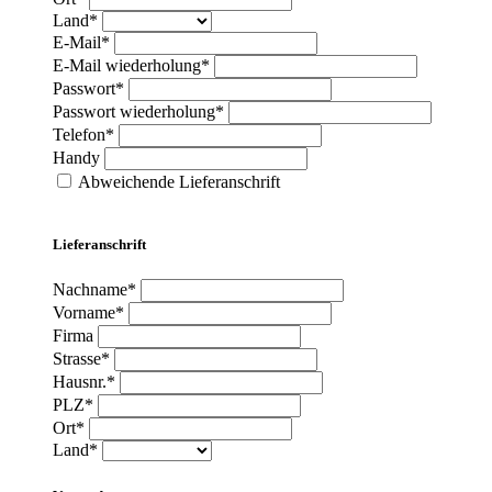
Land*
E-Mail*
E-Mail wiederholung*
Passwort*
Passwort wiederholung*
Telefon*
Handy
Abweichende Lieferanschrift
Lieferanschrift
Nachname*
Vorname*
Firma
Strasse*
Hausnr.*
PLZ*
Ort*
Land*